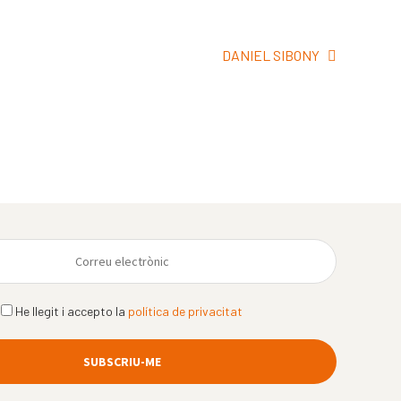
Pròxima
DANIEL SIBONY
entrada:
He llegit i accepto la
política de privacitat