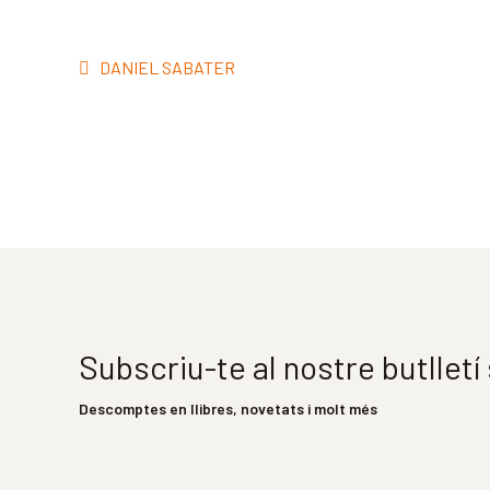
Navegació
Entrada
DANIEL SABATER
d'entrades
anterior:
Subscriu-te al nostre butllet
Descomptes en llibres, novetats i molt més