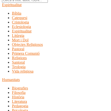
Espiritualitat
Bíblia
Catequesi
Cristologia
Eclesiologia
Espiritualitat
Litúrgia
Mort i Dol
Objectes Religiosos
Pastoral
Primera Comunió
Religions
Santoral
Teologia
Vida religiosa
Humanitats
Biografies
Filosofia
Història
Literatura
Pedagogia
Psicologia