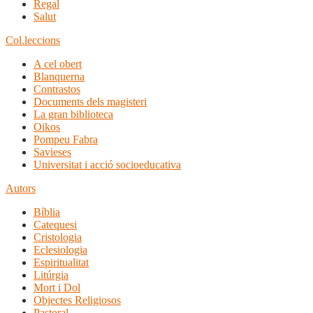
Regal
Salut
Col.leccions
A cel obert
Blanquerna
Contrastos
Documents dels magisteri
La gran biblioteca
Oikos
Pompeu Fabra
Savieses
Universitat i acció socioeducativa
Autors
Bíblia
Catequesi
Cristologia
Eclesiologia
Espiritualitat
Litúrgia
Mort i Dol
Objectes Religiosos
Pastoral