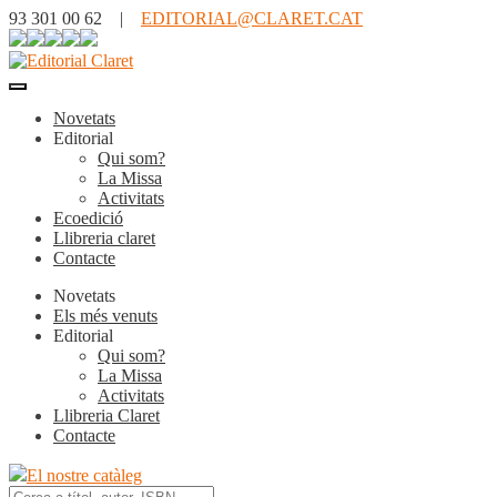
93 301 00 62 |
EDITORIAL@CLARET.CAT
Novetats
Editorial
Qui som?
La Missa
Activitats
Ecoedició
Llibreria claret
Contacte
Novetats
Els més venuts
Editorial
Qui som?
La Missa
Activitats
Llibreria Claret
Contacte
El nostre catàleg