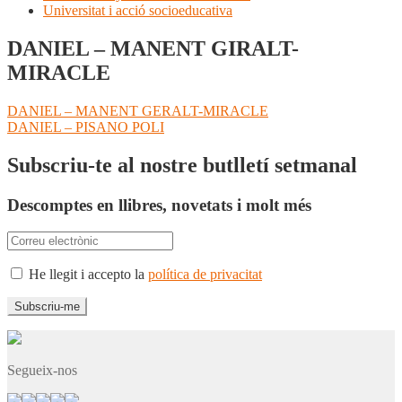
Universitat i acció socioeducativa
DANIEL – MANENT GIRALT-
MIRACLE
Navegació
Entrada
DANIEL – MANENT GERALT-MIRACLE
anterior:
Pròxima
DANIEL – PISANO POLI
d'entrades
entrada:
Subscriu-te al nostre butlletí setmanal
Descomptes en llibres, novetats i molt més
He llegit i accepto la
política de privacitat
Segueix-nos