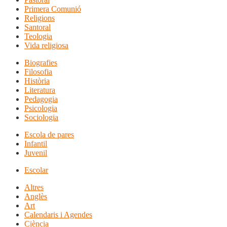
Primera Comunió
Religions
Santoral
Teologia
Vida religiosa
Biografies
Filosofia
Història
Literatura
Pedagogia
Psicologia
Sociologia
Escola de pares
Infantil
Juvenil
Escolar
Altres
Anglès
Art
Calendaris i Agendes
Ciència