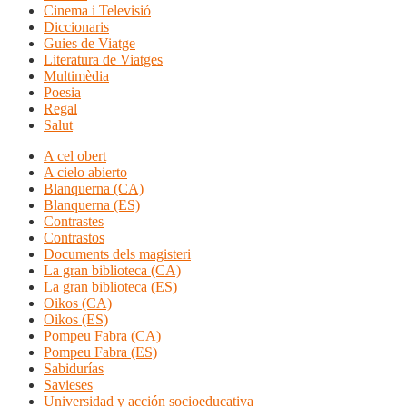
Cinema i Televisió
Diccionaris
Guies de Viatge
Literatura de Viatges
Multimèdia
Poesia
Regal
Salut
A cel obert
A cielo abierto
Blanquerna (CA)
Blanquerna (ES)
Contrastes
Contrastos
Documents dels magisteri
La gran biblioteca (CA)
La gran biblioteca (ES)
Oikos (CA)
Oikos (ES)
Pompeu Fabra (CA)
Pompeu Fabra (ES)
Sabidurías
Savieses
Universidad y acción socioeducativa