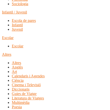
Sociologia
Infantil / Juvenil
Escola de pares
Infantil
Juvenil
Escolar
Escolar
Altres
Altres
Anglès
Art
Calendaris i Agendes
Ciència
Cinema i Televisió
Diccionaris
Guies de Viatge
Literatura de Viatges
Multimèdia
Poesia