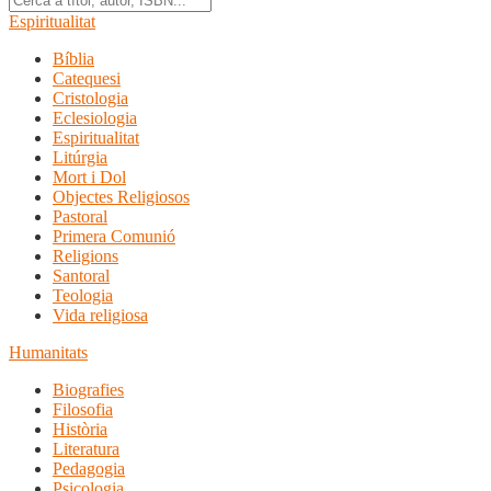
Espiritualitat
Bíblia
Catequesi
Cristologia
Eclesiologia
Espiritualitat
Litúrgia
Mort i Dol
Objectes Religiosos
Pastoral
Primera Comunió
Religions
Santoral
Teologia
Vida religiosa
Humanitats
Biografies
Filosofia
Història
Literatura
Pedagogia
Psicologia