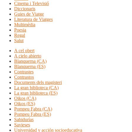
Cinema i Televisió
Diccionaris
Guies de Viatge
Literatura de Viatges
Multimèdia
Poesia
Regal
Salut
A cel obert
A cielo abierto
Blanquerna (CA)
Blanquerna (ES)
Contrastes
Contrastos
Documents dels magisteri
La gran biblioteca (CA)
La gran biblioteca (ES)
Oikos (CA)
Oikos (ES)
Pompeu Fabra (CA)
Pompeu Fabra (ES)
Sabidurías
Savieses
Universidad y acción socioeducativa