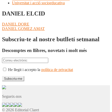
Universitat i acció socioeducativa
DANIEL ELCID
Navegació
Entrada
DANIEL DORE
anterior:
Pròxima
DANIEL GOMEZ AMAT
d'entrades
entrada:
Subscriu-te al nostre butlletí setmanal
Descomptes en llibres, novetats i molt més
He llegit i accepto la
política de privacitat
Segueix-nos
© 2026 Editorial Claret