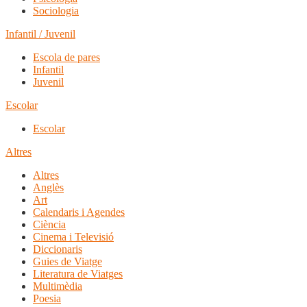
Sociologia
Infantil / Juvenil
Escola de pares
Infantil
Juvenil
Escolar
Escolar
Altres
Altres
Anglès
Art
Calendaris i Agendes
Ciència
Cinema i Televisió
Diccionaris
Guies de Viatge
Literatura de Viatges
Multimèdia
Poesia