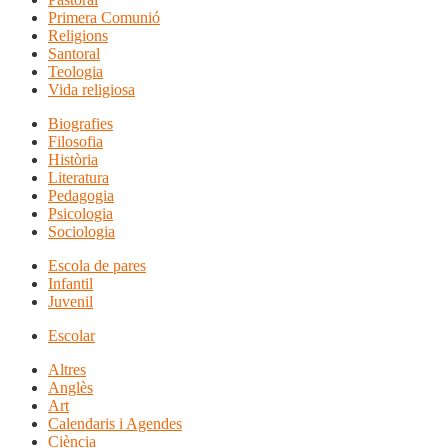
Primera Comunió
Religions
Santoral
Teologia
Vida religiosa
Biografies
Filosofia
Història
Literatura
Pedagogia
Psicologia
Sociologia
Escola de pares
Infantil
Juvenil
Escolar
Altres
Anglès
Art
Calendaris i Agendes
Ciència