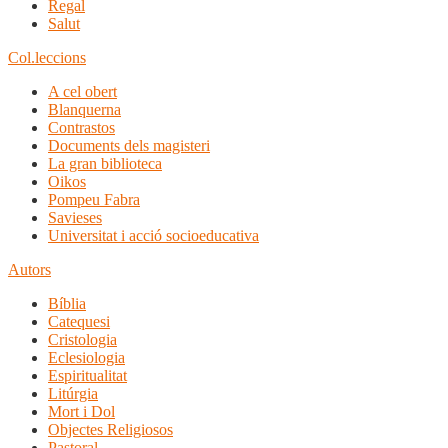
Regal
Salut
Col.leccions
A cel obert
Blanquerna
Contrastos
Documents dels magisteri
La gran biblioteca
Oikos
Pompeu Fabra
Savieses
Universitat i acció socioeducativa
Autors
Bíblia
Catequesi
Cristologia
Eclesiologia
Espiritualitat
Litúrgia
Mort i Dol
Objectes Religiosos
Pastoral