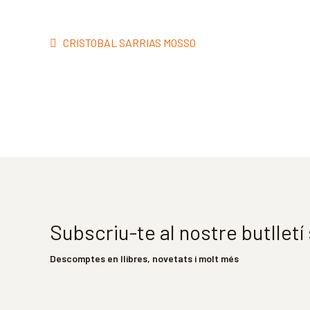
Navegació
Entrada
CRISTOBAL SARRIAS MOSSO
d'entrades
anterior:
Subscriu-te al nostre butllet
Descomptes en llibres, novetats i molt més