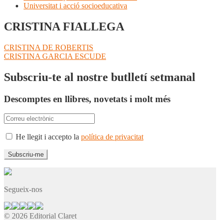
Universitat i acció socioeducativa
CRISTINA FIALLEGA
Navegació
Entrada
CRISTINA DE ROBERTIS
anterior:
Pròxima
CRISTINA GARCIA ESCUDE
d'entrades
entrada:
Subscriu-te al nostre butlletí setmanal
Descomptes en llibres, novetats i molt més
He llegit i accepto la
política de privacitat
Segueix-nos
© 2026 Editorial Claret