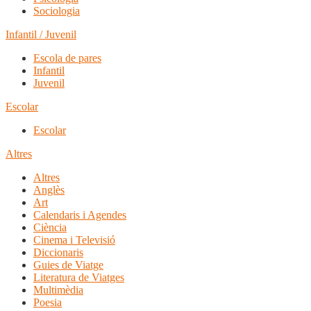
Sociologia
Infantil / Juvenil
Escola de pares
Infantil
Juvenil
Escolar
Escolar
Altres
Altres
Anglès
Art
Calendaris i Agendes
Ciència
Cinema i Televisió
Diccionaris
Guies de Viatge
Literatura de Viatges
Multimèdia
Poesia