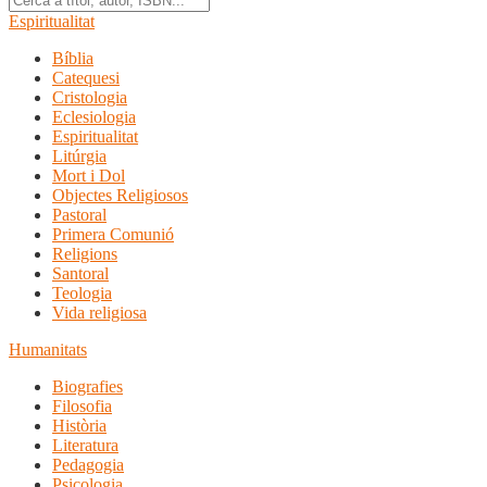
Espiritualitat
Bíblia
Catequesi
Cristologia
Eclesiologia
Espiritualitat
Litúrgia
Mort i Dol
Objectes Religiosos
Pastoral
Primera Comunió
Religions
Santoral
Teologia
Vida religiosa
Humanitats
Biografies
Filosofia
Història
Literatura
Pedagogia
Psicologia