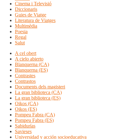
Cinema i Televisió
Diccionaris
Guies de Viatge
Literatura de Viatges
Multimèdia
Poesia
Regal
Salut
A cel obert
A cielo abierto
Blanquerna (CA)
Blanquerna (ES)
Contrastes
Contrastos
Documents dels magisteri
La gran biblioteca (CA)
La gran biblioteca (ES)
Oikos (CA)
Oikos (ES)
Pompeu Fabra (CA)
Pompeu Fabra (ES)
Sabidurías
Savieses
Universidad y acción socioeducativa