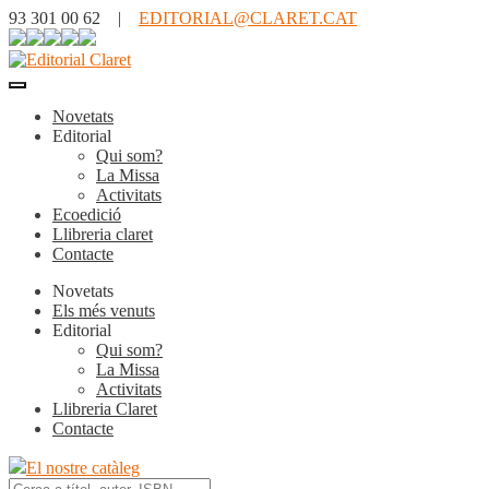
93 301 00 62 |
EDITORIAL@CLARET.CAT
Novetats
Editorial
Qui som?
La Missa
Activitats
Ecoedició
Llibreria claret
Contacte
Novetats
Els més venuts
Editorial
Qui som?
La Missa
Activitats
Llibreria Claret
Contacte
El nostre catàleg