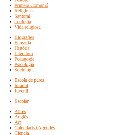
Primera Comunió
Religions
Santoral
Teologia
Vida religiosa
Biografies
Filosofia
Història
Literatura
Pedagogia
Psicologia
Sociologia
Escola de pares
Infantil
Juvenil
Escolar
Altres
Anglès
Art
Calendaris i Agendes
Ciència