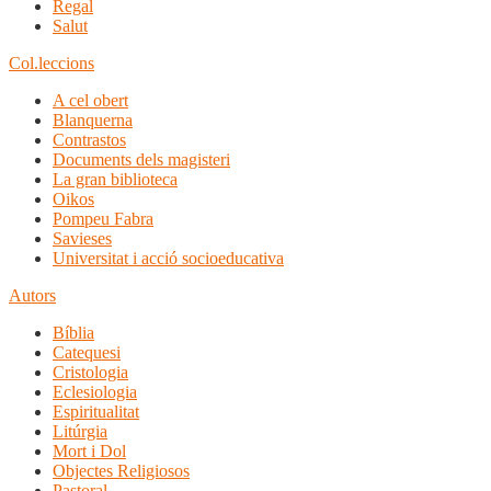
Regal
Salut
Col.leccions
A cel obert
Blanquerna
Contrastos
Documents dels magisteri
La gran biblioteca
Oikos
Pompeu Fabra
Savieses
Universitat i acció socioeducativa
Autors
Bíblia
Catequesi
Cristologia
Eclesiologia
Espiritualitat
Litúrgia
Mort i Dol
Objectes Religiosos
Pastoral