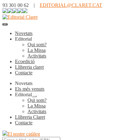
93 301 00 62 |
EDITORIAL@CLARET.CAT
Novetats
Editorial
Qui som?
La Missa
Activitats
Ecoedició
Llibreria claret
Contacte
Novetats
Els més venuts
Editorial
Expandeix
Qui som?
el
La Missa
menú
Activitats
secundari
Llibreria Claret
Contacte
El nostre catàleg