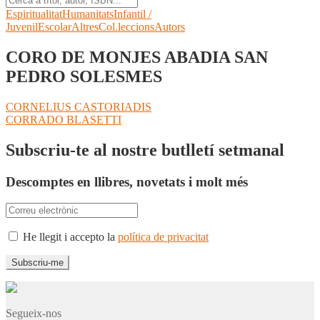
Espiritualitat
Humanitats
Infantil /
Juvenil
Escolar
Altres
Col.leccions
Autors
CORO DE MONJES ABADIA SAN
PEDRO SOLESMES
Navegació
Entrada
CORNELIUS CASTORIADIS
anterior:
Pròxima
CORRADO BLASETTI
d'entrades
entrada:
Subscriu-te al nostre butlletí setmanal
Descomptes en llibres, novetats i molt més
He llegit i accepto la
política de privacitat
Segueix-nos