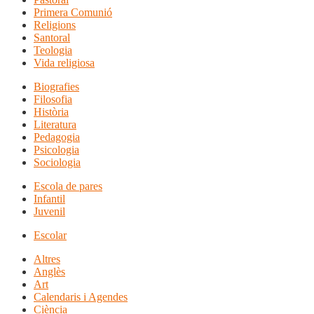
Primera Comunió
Religions
Santoral
Teologia
Vida religiosa
Biografies
Filosofia
Història
Literatura
Pedagogia
Psicologia
Sociologia
Escola de pares
Infantil
Juvenil
Escolar
Altres
Anglès
Art
Calendaris i Agendes
Ciència