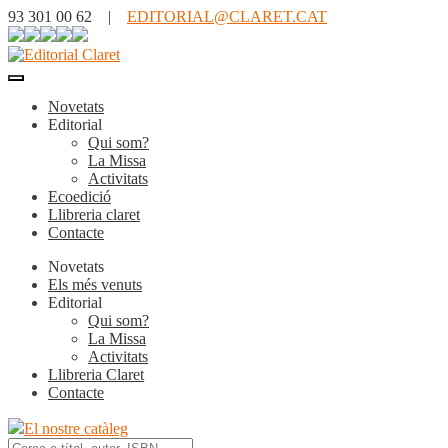
93 301 00 62 |
EDITORIAL@CLARET.CAT
Novetats
Editorial
Qui som?
La Missa
Activitats
Ecoedició
Llibreria claret
Contacte
Novetats
Els més venuts
Editorial
Qui som?
La Missa
Activitats
Llibreria Claret
Contacte
El nostre catàleg