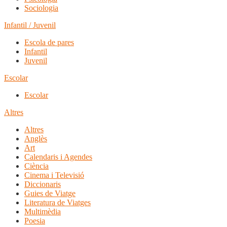
Sociologia
Infantil / Juvenil
Escola de pares
Infantil
Juvenil
Escolar
Escolar
Altres
Altres
Anglès
Art
Calendaris i Agendes
Ciència
Cinema i Televisió
Diccionaris
Guies de Viatge
Literatura de Viatges
Multimèdia
Poesia