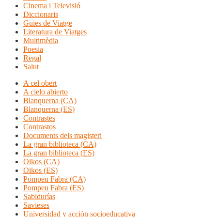
Cinema i Televisió
Diccionaris
Guies de Viatge
Literatura de Viatges
Multimèdia
Poesia
Regal
Salut
A cel obert
A cielo abierto
Blanquerna (CA)
Blanquerna (ES)
Contrastes
Contrastos
Documents dels magisteri
La gran biblioteca (CA)
La gran biblioteca (ES)
Oikos (CA)
Oikos (ES)
Pompeu Fabra (CA)
Pompeu Fabra (ES)
Sabidurías
Savieses
Universidad y acción socioeducativa