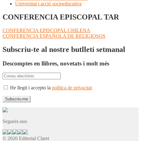
Universitat i acció socioeducativa
CONFERENCIA EPISCOPAL TAR
Navegació
Entrada
CONFERENCIA EPISCOPAL CHILENA
anterior:
Pròxima
CONFERENCIA ESPAÑOLA DE RELIGIOSOS
d'entrades
entrada:
Subscriu-te al nostre butlletí setmanal
Descomptes en llibres, novetats i molt més
He llegit i accepto la
política de privacitat
Segueix-nos
© 2026 Editorial Claret