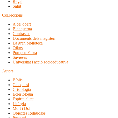
Regal
Salut
Col.leccions
A cel obert
Blanquerna
Contrastos
Documents dels magisteri
La gran biblioteca
Oikos
Pompeu Fabra
Savieses
Universitat i acció socioeducativa
Autors
Bíblia
Catequesi
Cristologia
Eclesiologia
Espiritualitat
Litúrgia
Mort i Dol
Objectes Religiosos
Pastoral