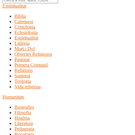
Espiritualitat
Bíblia
Catequesi
Cristologia
Eclesiologia
Espiritualitat
Litúrgia
Mort i Dol
Objectes Religiosos
Pastoral
Primera Comunió
Religions
Santoral
Teologia
Vida religiosa
Humanitats
Biografies
Filosofia
Història
Literatura
Pedagogia
Psicologia