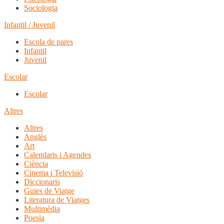
Sociologia
Infantil / Juvenil
Escola de pares
Infantil
Juvenil
Escolar
Escolar
Altres
Altres
Anglès
Art
Calendaris i Agendes
Ciència
Cinema i Televisió
Diccionaris
Guies de Viatge
Literatura de Viatges
Multimèdia
Poesia