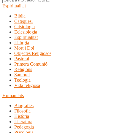
Espiritualitat
Bíblia
Catequesi
Cristologia
Eclesiologia
Espiritualitat
Litúrgia
Mort i Dol
Objectes Religiosos
Pastoral
Primera Comunió
Religions
Santoral
Teologia
Vida religiosa
Humanitats
Biografies
Filosofia
Història
Literatura
Pedagogia
Psicologia