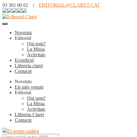
93 301 00 62 |
EDITORIAL@CLARET.CAT
Novetats
Editorial
Qui som?
La Missa
Activitats
Ecoedició
Llibreria claret
Contacte
Novetats
Els més venuts
Editorial
Qui som?
La Missa
Activitats
Llibreria Claret
Contacte
El nostre catàleg