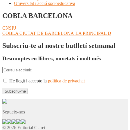
Universitat i acció socioeducativa
COBLA BARCELONA
Navegació
Entrada
CNSPJ
anterior:
Pròxima
COBLA CIUTAT DE BARCELONA-LA PRINCIPAL D
d'entrades
entrada:
Subscriu-te al nostre butlletí setmanal
Descomptes en llibres, novetats i molt més
He llegit i accepto la
política de privacitat
Segueix-nos
© 2026 Editorial Claret