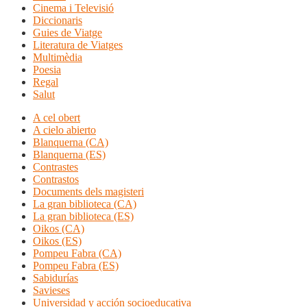
Cinema i Televisió
Diccionaris
Guies de Viatge
Literatura de Viatges
Multimèdia
Poesia
Regal
Salut
A cel obert
A cielo abierto
Blanquerna (CA)
Blanquerna (ES)
Contrastes
Contrastos
Documents dels magisteri
La gran biblioteca (CA)
La gran biblioteca (ES)
Oikos (CA)
Oikos (ES)
Pompeu Fabra (CA)
Pompeu Fabra (ES)
Sabidurías
Savieses
Universidad y acción socioeducativa