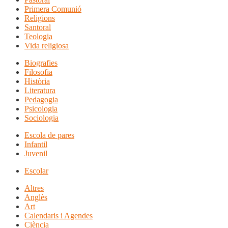
Primera Comunió
Religions
Santoral
Teologia
Vida religiosa
Biografies
Filosofia
Història
Literatura
Pedagogia
Psicologia
Sociologia
Escola de pares
Infantil
Juvenil
Escolar
Altres
Anglès
Art
Calendaris i Agendes
Ciència