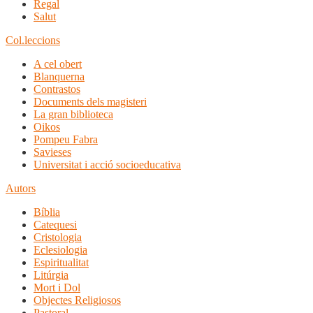
Regal
Salut
Col.leccions
A cel obert
Blanquerna
Contrastos
Documents dels magisteri
La gran biblioteca
Oikos
Pompeu Fabra
Savieses
Universitat i acció socioeducativa
Autors
Bíblia
Catequesi
Cristologia
Eclesiologia
Espiritualitat
Litúrgia
Mort i Dol
Objectes Religiosos
Pastoral