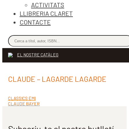
ACTIVITATS
LLIBRERIA CLARET
CONTACTE
EL NOSTRE CATÀLEG
CLAUDE – LAGARDE LAGARDE
Entrada
CLASSICS EMI
Navegació
anterior:
Pròxima
CLAUDE BAYER
d'entrades
entrada:
Subscriu-te al nostre butlletí