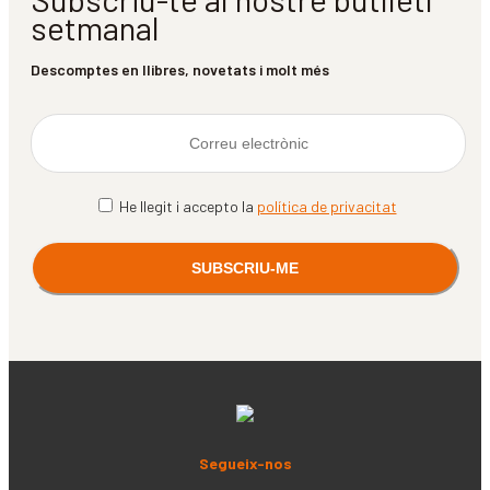
setmanal
Descomptes en llibres, novetats i molt més
He llegit i accepto la
política de privacitat
Segueix-nos