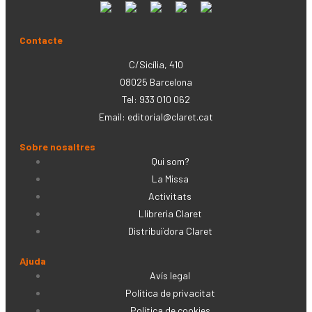
Contacte
C/Sicília, 410
08025 Barcelona
Tel: 933 010 062
Email:
editorial@claret.cat
Sobre nosaltres
Qui som?
La Missa
Activitats
Llibreria Claret
Distribuïdora Claret
Ajuda
Avís legal
Política de privacitat
Política de cookies