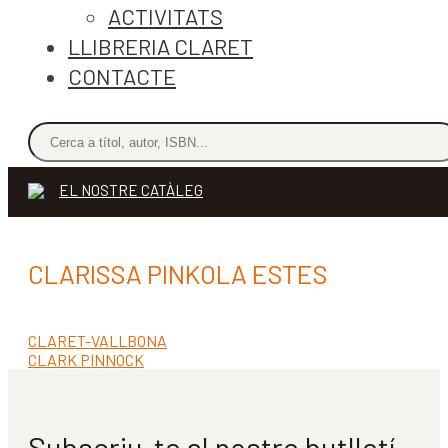
ACTIVITATS
LLIBRERIA CLARET
CONTACTE
EL NOSTRE CATÀLEG
CLARISSA PINKOLA ESTES
Entrada
CLARET-VALLBONA
Navegació
anterior:
Pròxima
CLARK PINNOCK
d'entrades
entrada:
Subscriu-te al nostre butlletí