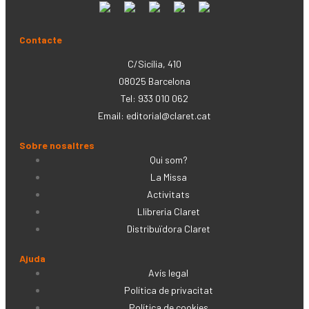
Contacte
C/Sicília, 410
08025 Barcelona
Tel: 933 010 062
Email:
editorial@claret.cat
Sobre nosaltres
Qui som?
La Missa
Activitats
Llibreria Claret
Distribuïdora Claret
Ajuda
Avís legal
Política de privacitat
Política de cookies