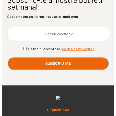
setmanal
Descomptes en llibres, novetats i molt més
He llegit i accepto la
política de privacitat
Segueix-nos