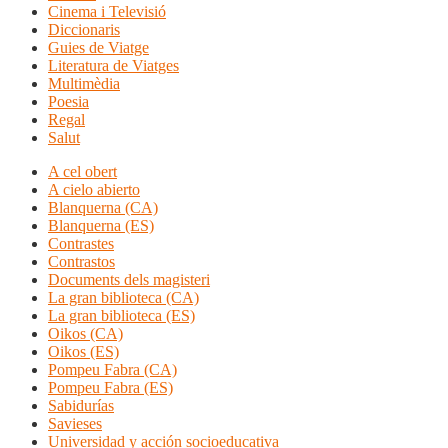
Cinema i Televisió
Diccionaris
Guies de Viatge
Literatura de Viatges
Multimèdia
Poesia
Regal
Salut
A cel obert
A cielo abierto
Blanquerna (CA)
Blanquerna (ES)
Contrastes
Contrastos
Documents dels magisteri
La gran biblioteca (CA)
La gran biblioteca (ES)
Oikos (CA)
Oikos (ES)
Pompeu Fabra (CA)
Pompeu Fabra (ES)
Sabidurías
Savieses
Universidad y acción socioeducativa