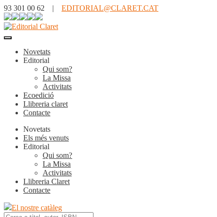
93 301 00 62 |
EDITORIAL@CLARET.CAT
Novetats
Editorial
Qui som?
La Missa
Activitats
Ecoedició
Llibreria claret
Contacte
Novetats
Els més venuts
Editorial
Qui som?
La Missa
Activitats
Llibreria Claret
Contacte
El nostre catàleg