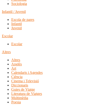
Sociologia
Infantil / Juvenil
Escola de pares
Infantil
Juvenil
Escolar
Escolar
Altres
Altres
Anglès
Art
Calendaris i Agendes
Ciència
Cinema i Televisió
Diccionaris
Guies de Viatge
Literatura de Viatges
Multimèdia
Poesia