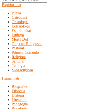
Espiritualitat
Bíblia
Catequesi
Cristologia
Eclesiologia
Espiritualitat
Litúrgia
Mort i Dol
Objectes Religiosos
Pastoral
Primera Comunió
Religions
Santoral
Teologia
Vida religiosa
Humanitats
Biografies
Filosofia
Història
Literatura
Pedagogia
Psicologia