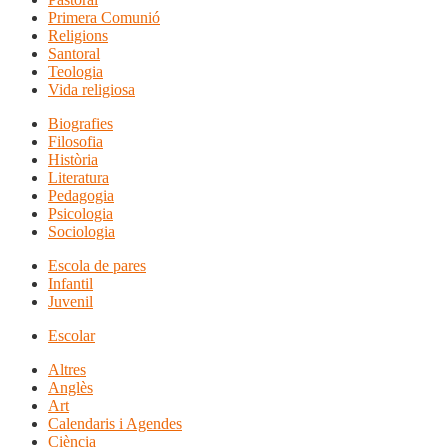
Primera Comunió
Religions
Santoral
Teologia
Vida religiosa
Biografies
Filosofia
Història
Literatura
Pedagogia
Psicologia
Sociologia
Escola de pares
Infantil
Juvenil
Escolar
Altres
Anglès
Art
Calendaris i Agendes
Ciència