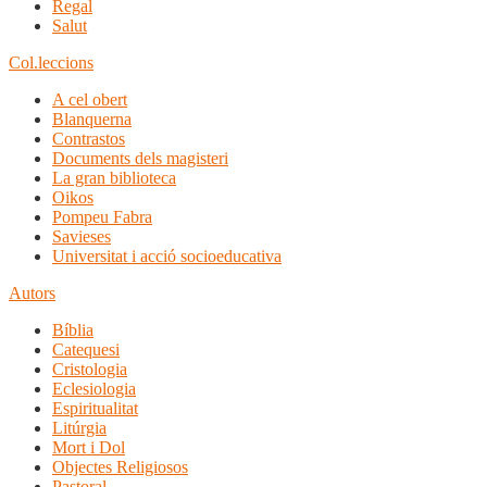
Regal
Salut
Col.leccions
A cel obert
Blanquerna
Contrastos
Documents dels magisteri
La gran biblioteca
Oikos
Pompeu Fabra
Savieses
Universitat i acció socioeducativa
Autors
Bíblia
Catequesi
Cristologia
Eclesiologia
Espiritualitat
Litúrgia
Mort i Dol
Objectes Religiosos
Pastoral