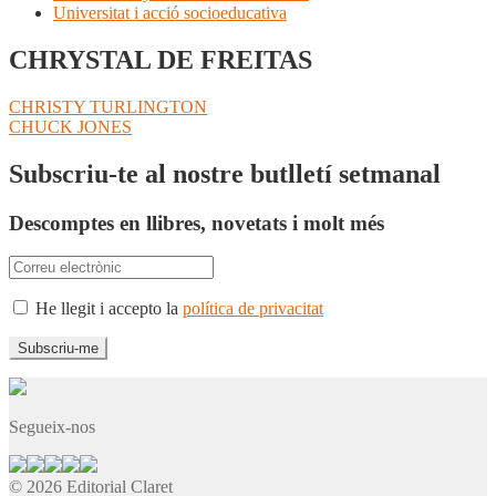
Universitat i acció socioeducativa
CHRYSTAL DE FREITAS
Navegació
Entrada
CHRISTY TURLINGTON
anterior:
Pròxima
CHUCK JONES
d'entrades
entrada:
Subscriu-te al nostre butlletí setmanal
Descomptes en llibres, novetats i molt més
He llegit i accepto la
política de privacitat
Segueix-nos
© 2026 Editorial Claret