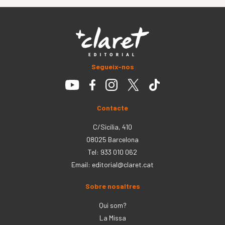
Segueix-nos
Contacte
C/Sicília, 410
08025 Barcelona
Tel: 933 010 062
Email:
editorial@claret.cat
Sobre nosaltres
Qui som?
La Missa