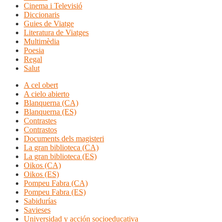
Cinema i Televisió
Diccionaris
Guies de Viatge
Literatura de Viatges
Multimèdia
Poesia
Regal
Salut
A cel obert
A cielo abierto
Blanquerna (CA)
Blanquerna (ES)
Contrastes
Contrastos
Documents dels magisteri
La gran biblioteca (CA)
La gran biblioteca (ES)
Oikos (CA)
Oikos (ES)
Pompeu Fabra (CA)
Pompeu Fabra (ES)
Sabidurías
Savieses
Universidad y acción socioeducativa