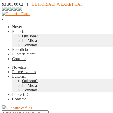
93 301 00 62 |
EDITORIAL@CLARET.CAT
Novetats
Editorial
Qui som?
La Missa
Activitats
Ecoedició
Llibreria claret
Contacte
Novetats
Els més venuts
Editorial
Qui som?
La Missa
Activitats
Llibreria Claret
Contacte
El nostre catàleg