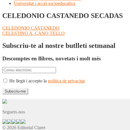
Universitat i acció socioeducativa
CELEDONIO CASTANEDO SECADAS
Navegació
Entrada
CELEDONIO CASTANEDO
anterior:
Pròxima
CELESTINO A. CANO TELLO
d'entrades
entrada:
Subscriu-te al nostre butlletí setmanal
Descomptes en llibres, novetats i molt més
He llegit i accepto la
política de privacitat
Segueix-nos
© 2026 Editorial Claret