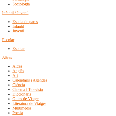
Sociologia
Infantil / Juvenil
Escola de pares
Infantil
Juvenil
Escolar
Escolar
Altres
Altres
Anglès
Art
Calendaris i Agendes
Ciència
Cinema i Televisió
Diccionaris
Guies de Viatge
Literatura de Viatges
Multimèdia
Poesia