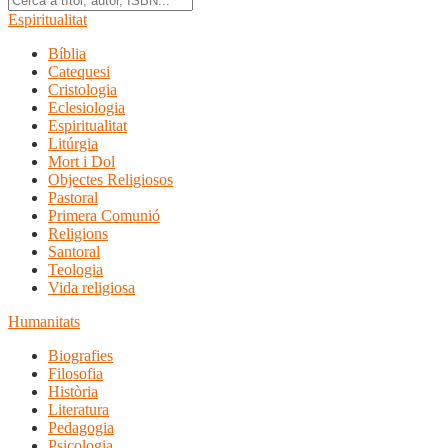
Espiritualitat
Bíblia
Catequesi
Cristologia
Eclesiologia
Espiritualitat
Litúrgia
Mort i Dol
Objectes Religiosos
Pastoral
Primera Comunió
Religions
Santoral
Teologia
Vida religiosa
Humanitats
Biografies
Filosofia
Història
Literatura
Pedagogia
Psicologia