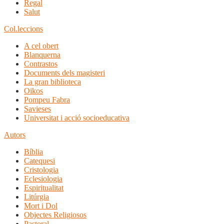
Regal
Salut
Col.leccions
A cel obert
Blanquerna
Contrastos
Documents dels magisteri
La gran biblioteca
Oikos
Pompeu Fabra
Savieses
Universitat i acció socioeducativa
Autors
Bíblia
Catequesi
Cristologia
Eclesiologia
Espiritualitat
Litúrgia
Mort i Dol
Objectes Religiosos
Pastoral