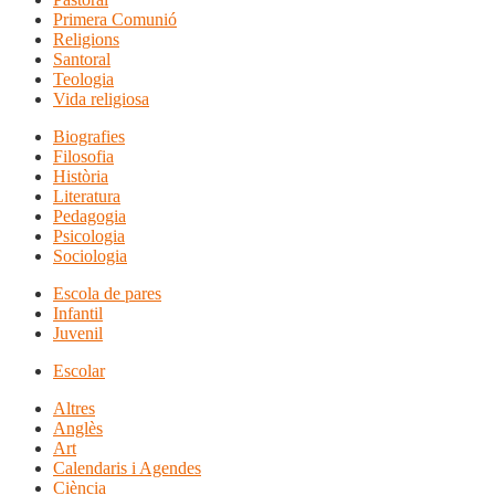
Primera Comunió
Religions
Santoral
Teologia
Vida religiosa
Biografies
Filosofia
Història
Literatura
Pedagogia
Psicologia
Sociologia
Escola de pares
Infantil
Juvenil
Escolar
Altres
Anglès
Art
Calendaris i Agendes
Ciència