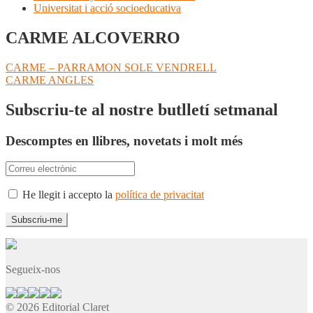
Universitat i acció socioeducativa
CARME ALCOVERRO
Navegació
Entrada
CARME – PARRAMON SOLE VENDRELL
anterior:
Pròxima
CARME ANGLES
d'entrades
entrada:
Subscriu-te al nostre butlletí setmanal
Descomptes en llibres, novetats i molt més
He llegit i accepto la
política de privacitat
Segueix-nos
© 2026 Editorial Claret