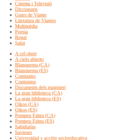
Cinema i Televisió
Diccionaris
Guies de Viatge
Literatura de Viatges
Multimèdia
Poesia
Regal
Salut
A cel obert
A cielo abierto
Blanquerna (CA)
Blanquerna (ES)
Contrastes
Contrastos
Documents dels magisteri
La gran biblioteca (CA)
La gran biblioteca (ES)
Oikos (CA)
Oikos (ES)
Pompeu Fabra (CA)
Pompeu Fabra (ES)
Sabidurías
Savieses
Universidad y acción socioeducativa