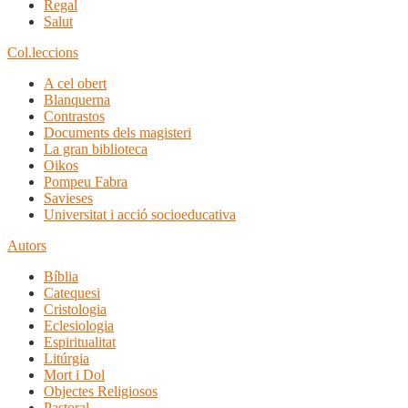
Regal
Salut
Col.leccions
A cel obert
Blanquerna
Contrastos
Documents dels magisteri
La gran biblioteca
Oikos
Pompeu Fabra
Savieses
Universitat i acció socioeducativa
Autors
Bíblia
Catequesi
Cristologia
Eclesiologia
Espiritualitat
Litúrgia
Mort i Dol
Objectes Religiosos
Pastoral