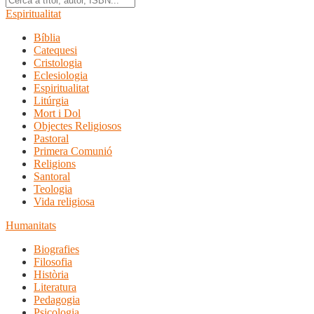
Espiritualitat
Bíblia
Catequesi
Cristologia
Eclesiologia
Espiritualitat
Litúrgia
Mort i Dol
Objectes Religiosos
Pastoral
Primera Comunió
Religions
Santoral
Teologia
Vida religiosa
Humanitats
Biografies
Filosofia
Història
Literatura
Pedagogia
Psicologia