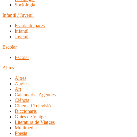
Sociologia
Infantil / Juvenil
Escola de pares
Infantil
Juvenil
Escolar
Escolar
Altres
Altres
Anglès
Art
Calendaris i Agendes
Ciència
Cinema i Televisió
Diccionaris
Guies de Viatge
Literatura de Viatges
Multimèdia
Poesia