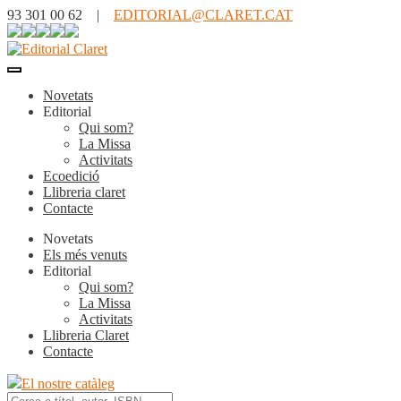
93 301 00 62 |
EDITORIAL@CLARET.CAT
Novetats
Editorial
Qui som?
La Missa
Activitats
Ecoedició
Llibreria claret
Contacte
Novetats
Els més venuts
Editorial
Qui som?
La Missa
Activitats
Llibreria Claret
Contacte
El nostre catàleg