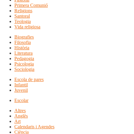
Primera Comunió
Religions
Santoral
Teologia
Vida religiosa
Biografies
Filosofia
Història
Literatura
Pedagogia
Psicologia
Sociologia
Escola de pares
Infantil
Juvenil
Escolar
Altres
Anglès
Art
Calendaris i Agendes
Ciència