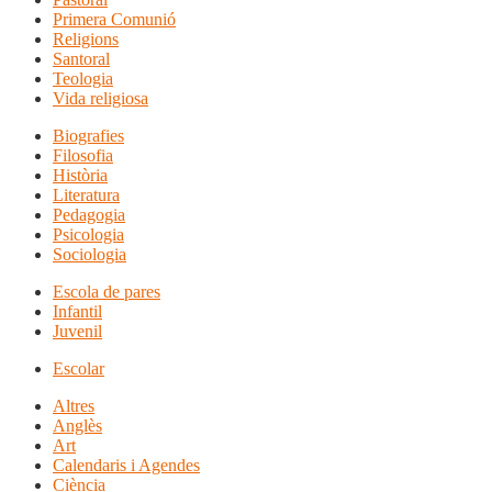
Primera Comunió
Religions
Santoral
Teologia
Vida religiosa
Biografies
Filosofia
Història
Literatura
Pedagogia
Psicologia
Sociologia
Escola de pares
Infantil
Juvenil
Escolar
Altres
Anglès
Art
Calendaris i Agendes
Ciència