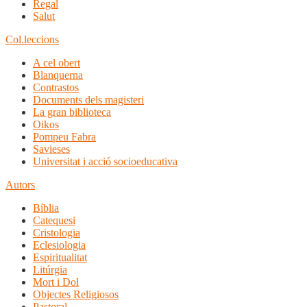
Regal
Salut
Col.leccions
A cel obert
Blanquerna
Contrastos
Documents dels magisteri
La gran biblioteca
Oikos
Pompeu Fabra
Savieses
Universitat i acció socioeducativa
Autors
Bíblia
Catequesi
Cristologia
Eclesiologia
Espiritualitat
Litúrgia
Mort i Dol
Objectes Religiosos
Pastoral