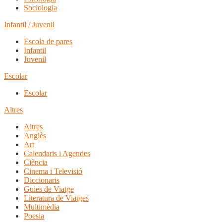
Sociologia
Infantil / Juvenil
Escola de pares
Infantil
Juvenil
Escolar
Escolar
Altres
Altres
Anglès
Art
Calendaris i Agendes
Ciència
Cinema i Televisió
Diccionaris
Guies de Viatge
Literatura de Viatges
Multimèdia
Poesia