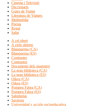
Cinema i Televisió
Diccionaris
Guies de Viatge
Literatura de Viatges
Multimèdia
Poesia
Regal
Salut
A cel obert
A cielo abierto
Blanquerna (CA)
Blanquerna (ES)
Contrastes
Contrastos
Documents dels magisteri
La gran biblioteca (CA)
La gran biblioteca (ES)
Oikos (CA)
Oikos (ES)
Pompeu Fabra (CA)
Pompeu Fabra (ES)
Sabidurías
Savieses
Universidad y acción socioeducativa