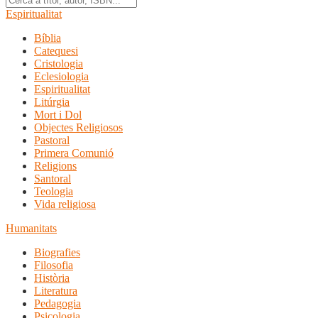
Espiritualitat
Bíblia
Catequesi
Cristologia
Eclesiologia
Espiritualitat
Litúrgia
Mort i Dol
Objectes Religiosos
Pastoral
Primera Comunió
Religions
Santoral
Teologia
Vida religiosa
Humanitats
Biografies
Filosofia
Història
Literatura
Pedagogia
Psicologia