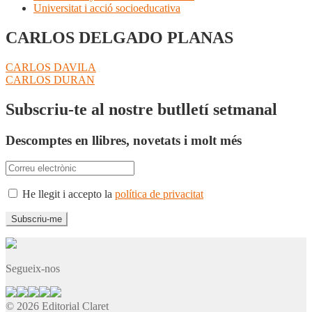
Universitat i acció socioeducativa
CARLOS DELGADO PLANAS
Navegació
Entrada
CARLOS DAVILA
anterior:
Pròxima
CARLOS DURAN
d'entrades
entrada:
Subscriu-te al nostre butlletí setmanal
Descomptes en llibres, novetats i molt més
He llegit i accepto la
política de privacitat
Segueix-nos
© 2026 Editorial Claret