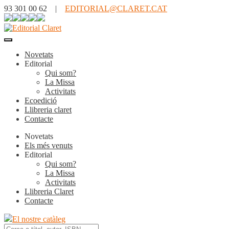
93 301 00 62 |
EDITORIAL@CLARET.CAT
Novetats
Editorial
Qui som?
La Missa
Activitats
Ecoedició
Llibreria claret
Contacte
Novetats
Els més venuts
Editorial
Qui som?
La Missa
Activitats
Llibreria Claret
Contacte
El nostre catàleg