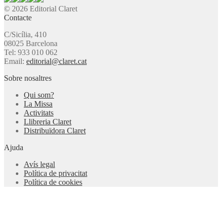
© 2026 Editorial Claret
Contacte
C/Sicília, 410
08025 Barcelona
Tel: 933 010 062
Email:
editorial@claret.cat
Sobre nosaltres
Qui som?
La Missa
Activitats
Llibreria Claret
Distribuïdora Claret
Ajuda
Avís legal
Política de privacitat
Política de cookies