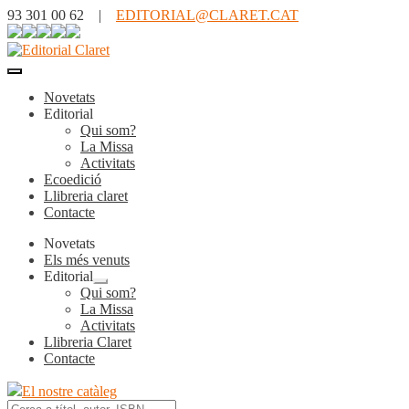
93 301 00 62 |
EDITORIAL@CLARET.CAT
Novetats
Editorial
Qui som?
La Missa
Activitats
Ecoedició
Llibreria claret
Contacte
Novetats
Els més venuts
Editorial
Expandeix
Qui som?
el
La Missa
menú
Activitats
secundari
Llibreria Claret
Contacte
El nostre catàleg