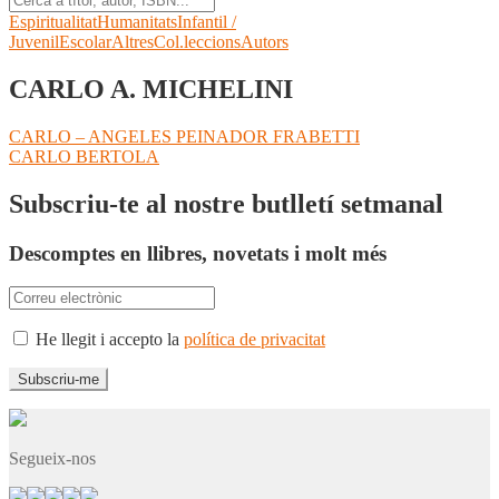
Espiritualitat
Humanitats
Infantil /
Juvenil
Escolar
Altres
Col.leccions
Autors
CARLO A. MICHELINI
Navegació
Entrada
CARLO – ANGELES PEINADOR FRABETTI
anterior:
Pròxima
CARLO BERTOLA
d'entrades
entrada:
Subscriu-te al nostre butlletí setmanal
Descomptes en llibres, novetats i molt més
He llegit i accepto la
política de privacitat
Segueix-nos