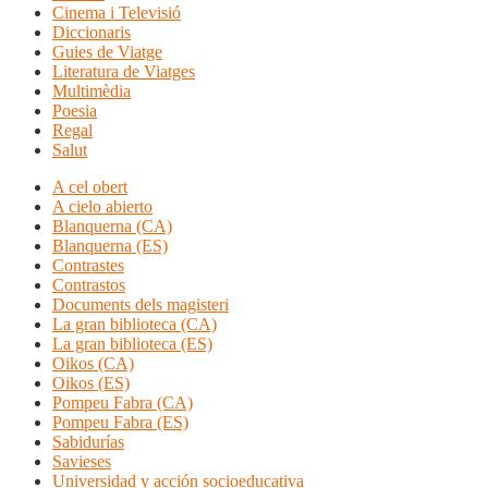
Cinema i Televisió
Diccionaris
Guies de Viatge
Literatura de Viatges
Multimèdia
Poesia
Regal
Salut
A cel obert
A cielo abierto
Blanquerna (CA)
Blanquerna (ES)
Contrastes
Contrastos
Documents dels magisteri
La gran biblioteca (CA)
La gran biblioteca (ES)
Oikos (CA)
Oikos (ES)
Pompeu Fabra (CA)
Pompeu Fabra (ES)
Sabidurías
Savieses
Universidad y acción socioeducativa