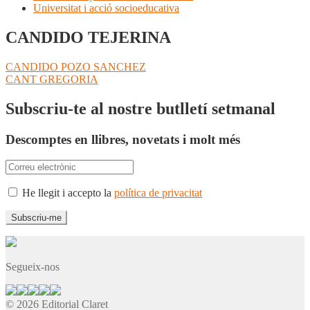
Universitat i acció socioeducativa
CANDIDO TEJERINA
Navegació
Entrada
CANDIDO POZO SANCHEZ
anterior:
Pròxima
CANT GREGORIA
d'entrades
entrada:
Subscriu-te al nostre butlletí setmanal
Descomptes en llibres, novetats i molt més
He llegit i accepto la
política de privacitat
Segueix-nos
© 2026 Editorial Claret