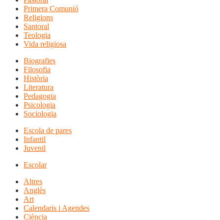
Primera Comunió
Religions
Santoral
Teologia
Vida religiosa
Biografies
Filosofia
Història
Literatura
Pedagogia
Psicologia
Sociologia
Escola de pares
Infantil
Juvenil
Escolar
Altres
Anglès
Art
Calendaris i Agendes
Ciència