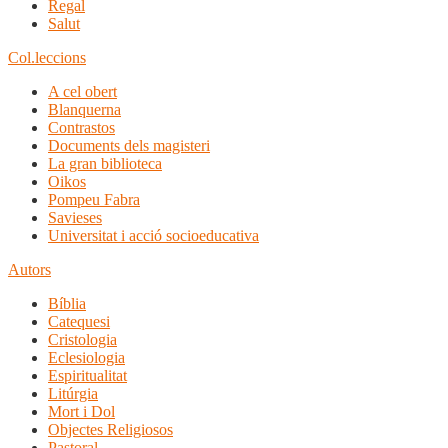
Regal
Salut
Col.leccions
A cel obert
Blanquerna
Contrastos
Documents dels magisteri
La gran biblioteca
Oikos
Pompeu Fabra
Savieses
Universitat i acció socioeducativa
Autors
Bíblia
Catequesi
Cristologia
Eclesiologia
Espiritualitat
Litúrgia
Mort i Dol
Objectes Religiosos
Pastoral