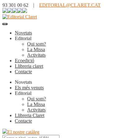
93 301 00 62 |
EDITORIAL@CLARET.CAT
Novetats
Editorial
Qui som?
La Missa
Activitats
Ecoedició
Llibreria claret
Contacte
Novetats
Els més venuts
Editorial
Qui som?
La Missa
Activitats
Llibreria Claret
Contacte
El nostre catàleg