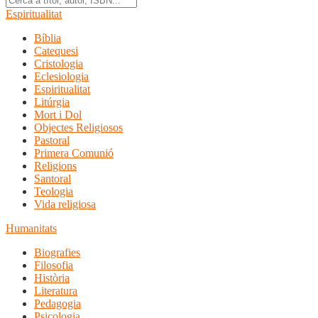
Espiritualitat
Bíblia
Catequesi
Cristologia
Eclesiologia
Espiritualitat
Litúrgia
Mort i Dol
Objectes Religiosos
Pastoral
Primera Comunió
Religions
Santoral
Teologia
Vida religiosa
Humanitats
Biografies
Filosofia
Història
Literatura
Pedagogia
Psicologia