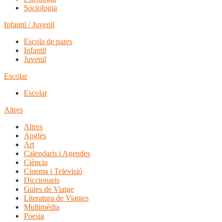
Sociologia
Infantil / Juvenil
Escola de pares
Infantil
Juvenil
Escolar
Escolar
Altres
Altres
Anglès
Art
Calendaris i Agendes
Ciència
Cinema i Televisió
Diccionaris
Guies de Viatge
Literatura de Viatges
Multimèdia
Poesia