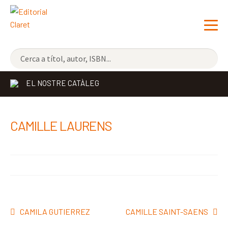
NOVETATS
EL NOSTRE CATÀLEG
ELS MÉS VENUTS
EDITORIAL
Exp
CAMILLE LAURENS
el
LLIBRERIA CLARET
me
CONTACTE
sec
Navegació
Entrada
Pròxima
CAMILA GUTIERREZ
CAMILLE SAINT-SAENS
d'entrades
anterior:
entrada: