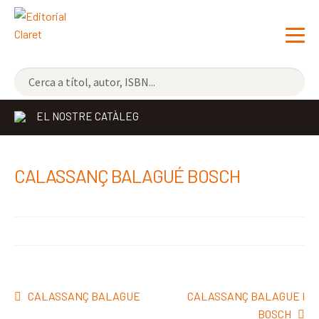
NOVETATS
EL NOSTRE CATÀLEG
ELS MÉS VENUTS
EDITORIAL
Exp
CALASSANÇ BALAGUÉ BOSCH
el
LLIBRERIA CLARET
me
CONTACTE
sec
Navegació
Entrada
Pròxima
CALASSANÇ BALAGUE
CALASSANÇ BALAGUE I
d'entrades
anterior:
entrada:
BOSCH