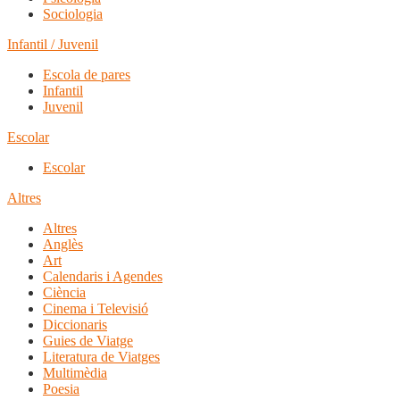
Sociologia
Infantil / Juvenil
Escola de pares
Infantil
Juvenil
Escolar
Escolar
Altres
Altres
Anglès
Art
Calendaris i Agendes
Ciència
Cinema i Televisió
Diccionaris
Guies de Viatge
Literatura de Viatges
Multimèdia
Poesia