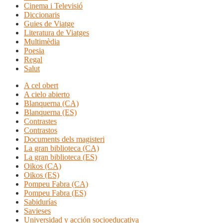
Cinema i Televisió
Diccionaris
Guies de Viatge
Literatura de Viatges
Multimèdia
Poesia
Regal
Salut
A cel obert
A cielo abierto
Blanquerna (CA)
Blanquerna (ES)
Contrastes
Contrastos
Documents dels magisteri
La gran biblioteca (CA)
La gran biblioteca (ES)
Oikos (CA)
Oikos (ES)
Pompeu Fabra (CA)
Pompeu Fabra (ES)
Sabidurías
Savieses
Universidad y acción socioeducativa