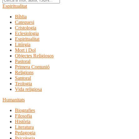
Espiritualitat
Bíblia
Catequesi
Cristologia
Eclesiologia
Espiritualitat
Litúrgia
Mort i Dol
Objectes Religiosos
Pastoral
Primera Comunió
Religions
Santoral
Teologia
Vida religiosa
Humanitats
Biografies
Filosofia
Història
Literatura
Pedagogia
Psicologia