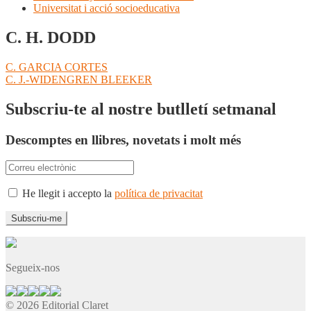
Universitat i acció socioeducativa
C. H. DODD
Navegació
Entrada
C. GARCIA CORTES
anterior:
Pròxima
C. J.-WIDENGREN BLEEKER
d'entrades
entrada:
Subscriu-te al nostre butlletí setmanal
Descomptes en llibres, novetats i molt més
He llegit i accepto la
política de privacitat
Segueix-nos
© 2026 Editorial Claret