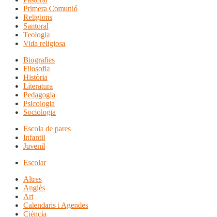
Primera Comunió
Religions
Santoral
Teologia
Vida religiosa
Biografies
Filosofia
Història
Literatura
Pedagogia
Psicologia
Sociologia
Escola de pares
Infantil
Juvenil
Escolar
Altres
Anglès
Art
Calendaris i Agendes
Ciència