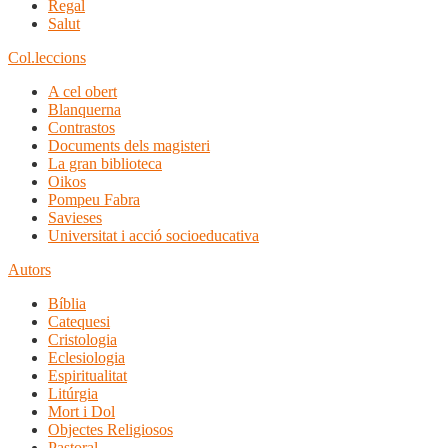
Regal
Salut
Col.leccions
A cel obert
Blanquerna
Contrastos
Documents dels magisteri
La gran biblioteca
Oikos
Pompeu Fabra
Savieses
Universitat i acció socioeducativa
Autors
Bíblia
Catequesi
Cristologia
Eclesiologia
Espiritualitat
Litúrgia
Mort i Dol
Objectes Religiosos
Pastoral