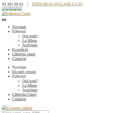
93 301 00 62 |
EDITORIAL@CLARET.CAT
Novetats
Editorial
Qui som?
La Missa
Activitats
Ecoedició
Llibreria claret
Contacte
Novetats
Els més venuts
Editorial
Qui som?
La Missa
Activitats
Llibreria Claret
Contacte
El nostre catàleg