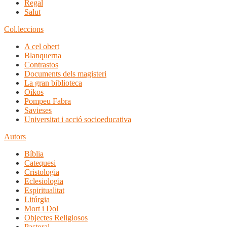
Regal
Salut
Col.leccions
A cel obert
Blanquerna
Contrastos
Documents dels magisteri
La gran biblioteca
Oikos
Pompeu Fabra
Savieses
Universitat i acció socioeducativa
Autors
Bíblia
Catequesi
Cristologia
Eclesiologia
Espiritualitat
Litúrgia
Mort i Dol
Objectes Religiosos
Pastoral