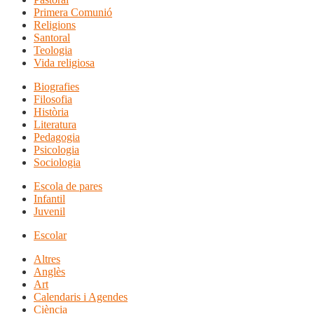
Primera Comunió
Religions
Santoral
Teologia
Vida religiosa
Biografies
Filosofia
Història
Literatura
Pedagogia
Psicologia
Sociologia
Escola de pares
Infantil
Juvenil
Escolar
Altres
Anglès
Art
Calendaris i Agendes
Ciència