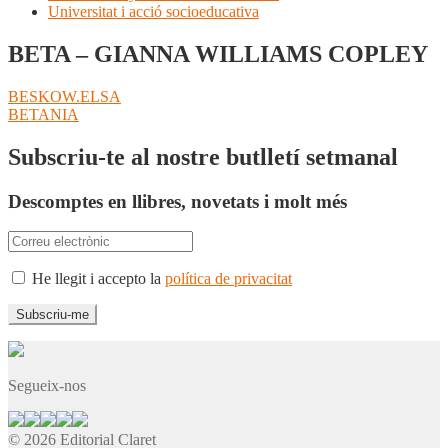
Universitat i acció socioeducativa
BETA – GIANNA WILLIAMS COPLEY
Navegació
Entrada
BESKOW.ELSA
anterior:
Pròxima
BETANIA
d'entrades
entrada:
Subscriu-te al nostre butlletí setmanal
Descomptes en llibres, novetats i molt més
He llegit i accepto la
política de privacitat
Segueix-nos
© 2026 Editorial Claret