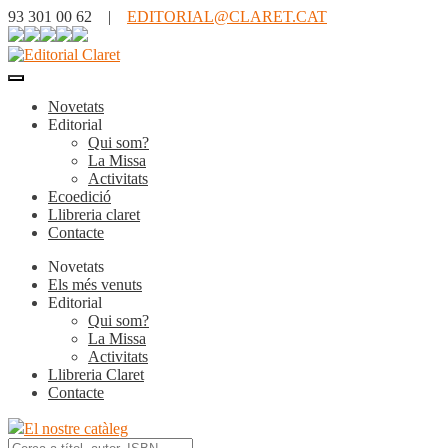
93 301 00 62 |
EDITORIAL@CLARET.CAT
Novetats
Editorial
Qui som?
La Missa
Activitats
Ecoedició
Llibreria claret
Contacte
Novetats
Els més venuts
Editorial
Qui som?
La Missa
Activitats
Llibreria Claret
Contacte
El nostre catàleg