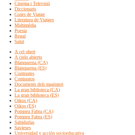
Cinema i Televisió
Diccionaris
Guies de Viatge
Literatura de Viatges
Multimèdia
Poesia
Regal
Salut
A cel obert
A cielo abierto
Blanquerna (CA)
Blanquerna (ES)
Contrastes
Contrastos
Documents dels magisteri
La gran biblioteca (CA)
La gran biblioteca (ES)
Oikos (CA)
Oikos (ES)
Pompeu Fabra (CA)
Pompeu Fabra (ES)
Sabidurías
Savieses
Universidad y acción socioeducativa