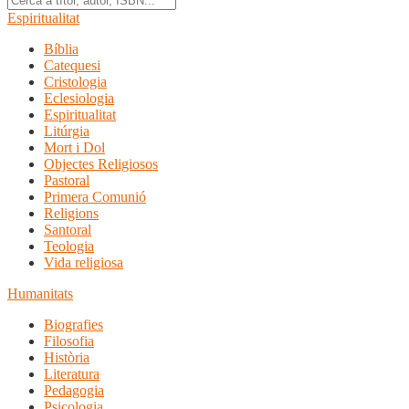
Espiritualitat
Bíblia
Catequesi
Cristologia
Eclesiologia
Espiritualitat
Litúrgia
Mort i Dol
Objectes Religiosos
Pastoral
Primera Comunió
Religions
Santoral
Teologia
Vida religiosa
Humanitats
Biografies
Filosofia
Història
Literatura
Pedagogia
Psicologia