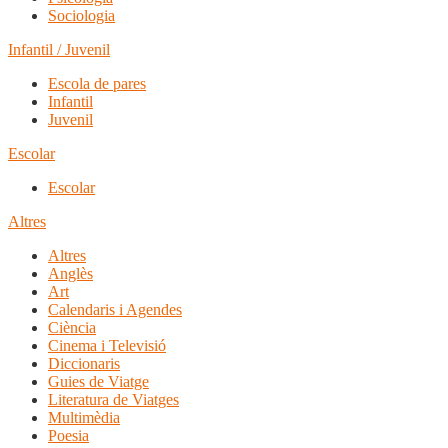
Sociologia
Infantil / Juvenil
Escola de pares
Infantil
Juvenil
Escolar
Escolar
Altres
Altres
Anglès
Art
Calendaris i Agendes
Ciència
Cinema i Televisió
Diccionaris
Guies de Viatge
Literatura de Viatges
Multimèdia
Poesia