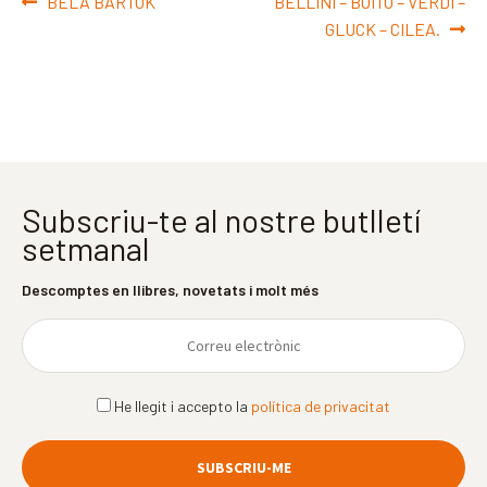
Navegació
Entrada
Pròxima
BELA BARTOK
BELLINI – BOITO – VERDI –
d'entrades
anterior:
entrada:
GLUCK – CILEA.
Subscriu-te al nostre butlletí
setmanal
Descomptes en llibres, novetats i molt més
He llegit i accepto la
política de privacitat