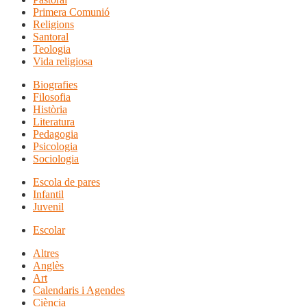
Primera Comunió
Religions
Santoral
Teologia
Vida religiosa
Biografies
Filosofia
Història
Literatura
Pedagogia
Psicologia
Sociologia
Escola de pares
Infantil
Juvenil
Escolar
Altres
Anglès
Art
Calendaris i Agendes
Ciència