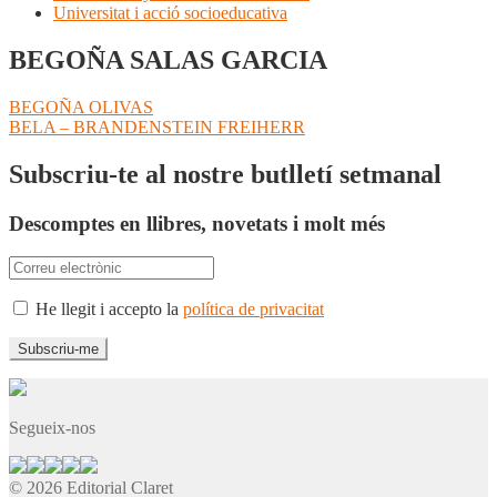
Universitat i acció socioeducativa
BEGOÑA SALAS GARCIA
Navegació
Entrada
BEGOÑA OLIVAS
anterior:
Pròxima
BELA – BRANDENSTEIN FREIHERR
d'entrades
entrada:
Subscriu-te al nostre butlletí setmanal
Descomptes en llibres, novetats i molt més
He llegit i accepto la
política de privacitat
Segueix-nos
© 2026 Editorial Claret