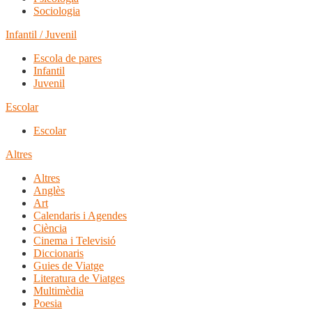
Sociologia
Infantil / Juvenil
Escola de pares
Infantil
Juvenil
Escolar
Escolar
Altres
Altres
Anglès
Art
Calendaris i Agendes
Ciència
Cinema i Televisió
Diccionaris
Guies de Viatge
Literatura de Viatges
Multimèdia
Poesia