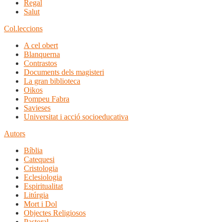
Regal
Salut
Col.leccions
A cel obert
Blanquerna
Contrastos
Documents dels magisteri
La gran biblioteca
Oikos
Pompeu Fabra
Savieses
Universitat i acció socioeducativa
Autors
Bíblia
Catequesi
Cristologia
Eclesiologia
Espiritualitat
Litúrgia
Mort i Dol
Objectes Religiosos
Pastoral