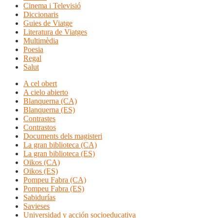
Cinema i Televisió
Diccionaris
Guies de Viatge
Literatura de Viatges
Multimèdia
Poesia
Regal
Salut
A cel obert
A cielo abierto
Blanquerna (CA)
Blanquerna (ES)
Contrastes
Contrastos
Documents dels magisteri
La gran biblioteca (CA)
La gran biblioteca (ES)
Oikos (CA)
Oikos (ES)
Pompeu Fabra (CA)
Pompeu Fabra (ES)
Sabidurías
Savieses
Universidad y acción socioeducativa