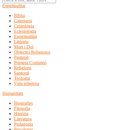
Espiritualitat
Bíblia
Catequesi
Cristologia
Eclesiologia
Espiritualitat
Litúrgia
Mort i Dol
Objectes Religiosos
Pastoral
Primera Comunió
Religions
Santoral
Teologia
Vida religiosa
Humanitats
Biografies
Filosofia
Història
Literatura
Pedagogia
Psicologia