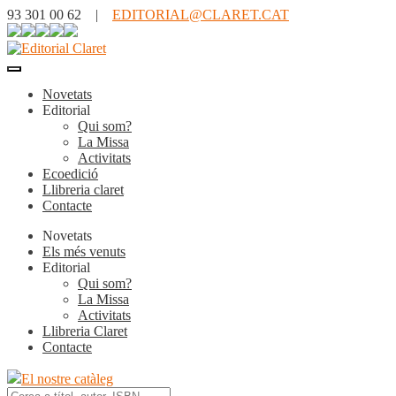
93 301 00 62 |
EDITORIAL@CLARET.CAT
Novetats
Editorial
Qui som?
La Missa
Activitats
Ecoedició
Llibreria claret
Contacte
Novetats
Els més venuts
Editorial
Qui som?
La Missa
Activitats
Llibreria Claret
Contacte
El nostre catàleg