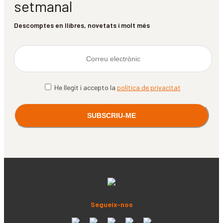
setmanal
Descomptes en llibres, novetats i molt més
He llegit i accepto la
política de privacitat
Segueix-nos