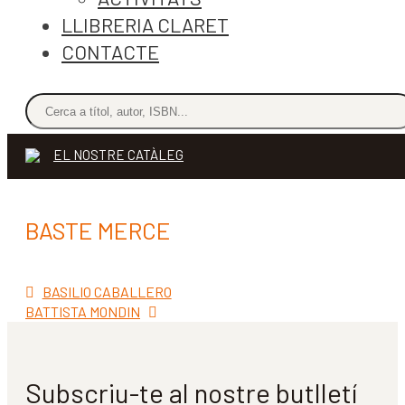
LLIBRERIA CLARET
CONTACTE
EL NOSTRE CATÀLEG
BASTE MERCE
Entrada
Navegació
BASILIO CABALLERO
anterior:
Pròxima
BATTISTA MONDIN
d'entrades
entrada:
Subscriu-te al nostre butlletí