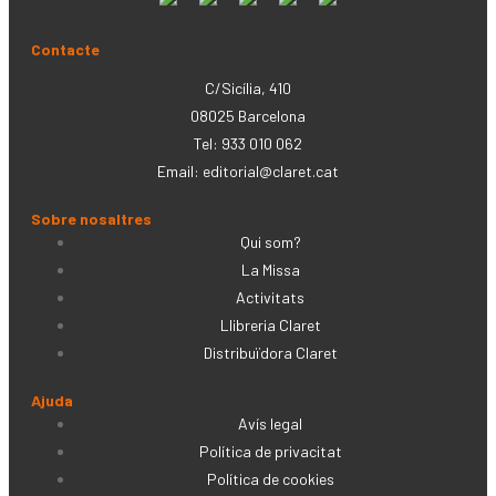
Contacte
C/Sicília, 410
08025 Barcelona
Tel: 933 010 062
Email:
editorial@claret.cat
Sobre nosaltres
Qui som?
La Missa
Activitats
Llibreria Claret
Distribuïdora Claret
Ajuda
Avís legal
Política de privacitat
Política de cookies