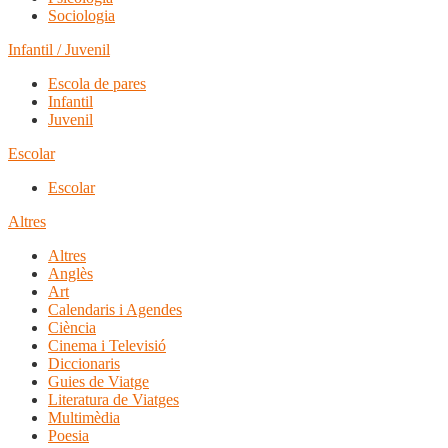
Sociologia
Infantil / Juvenil
Escola de pares
Infantil
Juvenil
Escolar
Escolar
Altres
Altres
Anglès
Art
Calendaris i Agendes
Ciència
Cinema i Televisió
Diccionaris
Guies de Viatge
Literatura de Viatges
Multimèdia
Poesia