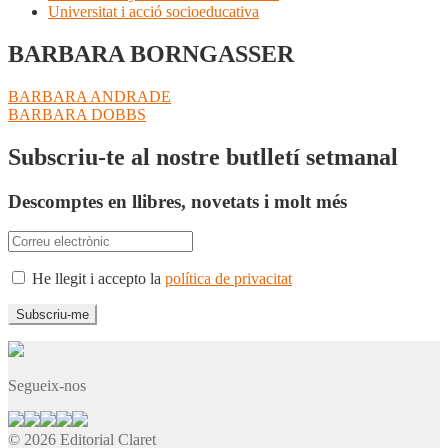
Universitat i acció socioeducativa
BARBARA BORNGASSER
Navegació
Entrada
BARBARA ANDRADE
anterior:
Pròxima
BARBARA DOBBS
d'entrades
entrada:
Subscriu-te al nostre butlletí setmanal
Descomptes en llibres, novetats i molt més
He llegit i accepto la
política de privacitat
Segueix-nos
© 2026 Editorial Claret