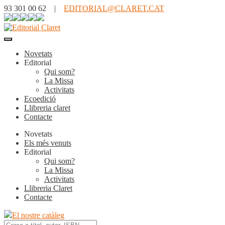
93 301 00 62 |
EDITORIAL@CLARET.CAT
Novetats
Editorial
Qui som?
La Missa
Activitats
Ecoedició
Llibreria claret
Contacte
Novetats
Els més venuts
Editorial
Qui som?
La Missa
Activitats
Llibreria Claret
Contacte
El nostre catàleg