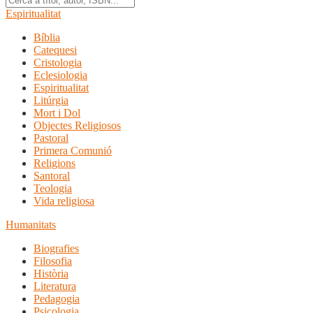
Espiritualitat
Bíblia
Catequesi
Cristologia
Eclesiologia
Espiritualitat
Litúrgia
Mort i Dol
Objectes Religiosos
Pastoral
Primera Comunió
Religions
Santoral
Teologia
Vida religiosa
Humanitats
Biografies
Filosofia
Història
Literatura
Pedagogia
Psicologia