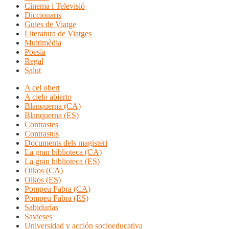
Cinema i Televisió
Diccionaris
Guies de Viatge
Literatura de Viatges
Multimèdia
Poesia
Regal
Salut
A cel obert
A cielo abierto
Blanquerna (CA)
Blanquerna (ES)
Contrastes
Contrastos
Documents dels magisteri
La gran biblioteca (CA)
La gran biblioteca (ES)
Oikos (CA)
Oikos (ES)
Pompeu Fabra (CA)
Pompeu Fabra (ES)
Sabidurías
Savieses
Universidad y acción socioeducativa