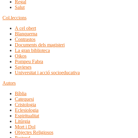
Regal
Salut
Col.leccions
A cel obert
Blanquerna
Contrastos
Documents dels magisteri
La gran biblioteca
Oikos
Pompeu Fabra
Savieses
Universitat i acció socioeducativa
Autors
Bíblia
Catequesi
Cristologia
Eclesiologia
Espiritualitat
Litúrgia
Mort i Dol
Objectes Religiosos
Pastoral