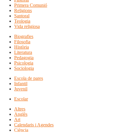
Primera Comunió
Religions
Santoral
Teologia
Vida religiosa
Biografies
Filosofia
Història
Literatura
Pedagogia
Psicologia
Sociologia
Escola de pares
Infantil
Juvenil
Escolar
Altres
Anglès
Art
Calendaris i Agendes
Ciència