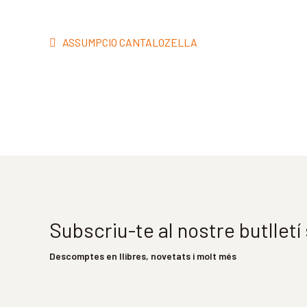
Navegació
Entrada
ASSUMPCIO CANTALOZELLA
d'entrades
anterior:
Subscriu-te al nostre butllet
Descomptes en llibres, novetats i molt més