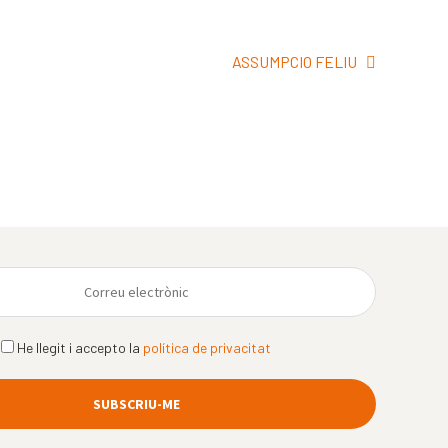
Pròxima
ASSUMPCIO FELIU
entrada:
He llegit i accepto la
política de privacitat