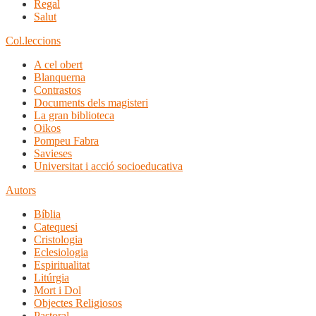
Regal
Salut
Col.leccions
A cel obert
Blanquerna
Contrastos
Documents dels magisteri
La gran biblioteca
Oikos
Pompeu Fabra
Savieses
Universitat i acció socioeducativa
Autors
Bíblia
Catequesi
Cristologia
Eclesiologia
Espiritualitat
Litúrgia
Mort i Dol
Objectes Religiosos
Pastoral