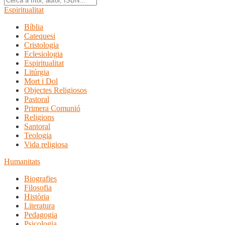
Espiritualitat
Bíblia
Catequesi
Cristologia
Eclesiologia
Espiritualitat
Litúrgia
Mort i Dol
Objectes Religiosos
Pastoral
Primera Comunió
Religions
Santoral
Teologia
Vida religiosa
Humanitats
Biografies
Filosofia
Història
Literatura
Pedagogia
Psicologia