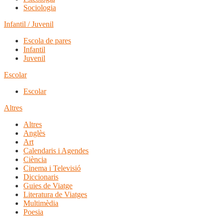
Sociologia
Infantil / Juvenil
Escola de pares
Infantil
Juvenil
Escolar
Escolar
Altres
Altres
Anglès
Art
Calendaris i Agendes
Ciència
Cinema i Televisió
Diccionaris
Guies de Viatge
Literatura de Viatges
Multimèdia
Poesia