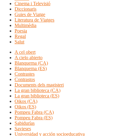
Cinema i Televisió
Diccionaris
Guies de Viatge
Literatura de Viatges
Multimèdia
Poesia
Regal
Salut
A cel obert
A cielo abierto
Blanquerna (CA)
Blanquerna (ES)
Contrastes
Contrastos
Documents dels magisteri
La gran biblioteca (CA)
La gran biblioteca (ES)
Oikos (CA)
Oikos (ES)
Pompeu Fabra (CA)
Pompeu Fabra (ES)
Sabidurías
Savieses
Universidad y acción socioeducativa