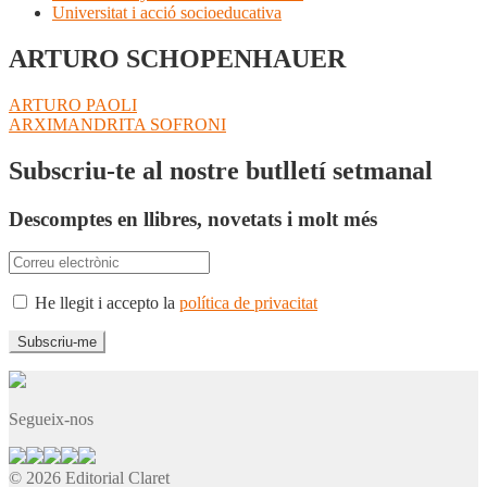
Universitat i acció socioeducativa
ARTURO SCHOPENHAUER
Navegació
Entrada
ARTURO PAOLI
anterior:
Pròxima
ARXIMANDRITA SOFRONI
d'entrades
entrada:
Subscriu-te al nostre butlletí setmanal
Descomptes en llibres, novetats i molt més
He llegit i accepto la
política de privacitat
Segueix-nos
© 2026 Editorial Claret