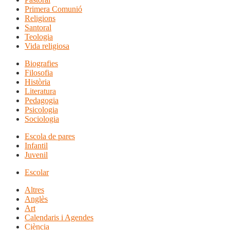
Primera Comunió
Religions
Santoral
Teologia
Vida religiosa
Biografies
Filosofia
Història
Literatura
Pedagogia
Psicologia
Sociologia
Escola de pares
Infantil
Juvenil
Escolar
Altres
Anglès
Art
Calendaris i Agendes
Ciència