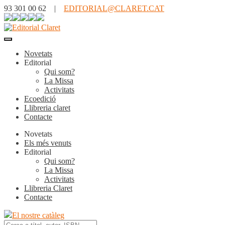
93 301 00 62 |
EDITORIAL@CLARET.CAT
Novetats
Editorial
Qui som?
La Missa
Activitats
Ecoedició
Llibreria claret
Contacte
Novetats
Els més venuts
Editorial
Qui som?
La Missa
Activitats
Llibreria Claret
Contacte
El nostre catàleg