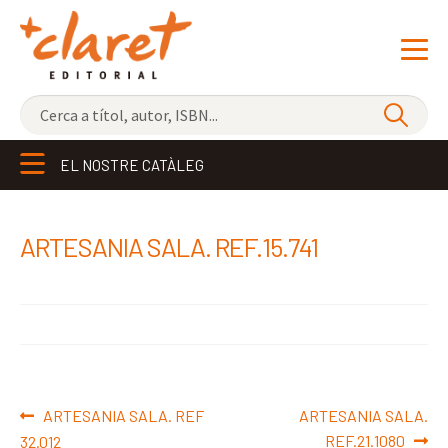
NOVETATS
EL NOSTRE CATÀLEG
ELS MÉS VENUTS
EDITORIAL
Exp
ARTESANIA SALA. REF.15.741
el
LLIBRERIA CLARET
me
CONTACTE
sec
Navegació
Entrada
Pròxima
ARTESANIA SALA. REF
ARTESANIA SALA.
d'entrades
anterior:
entrada:
REF.21.1080
32.012