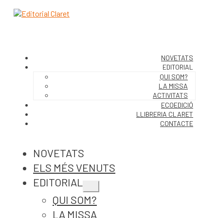
NOVETATS
EDITORIAL
QUI SOM?
LA MISSA
ACTIVITATS
ECOEDICIÓ
LLIBRERIA CLARET
CONTACTE
NOVETATS
ELS MÉS VENUTS
EDITORIAL
Expandeix
QUI SOM?
el
menú
LA MISSA
secundari