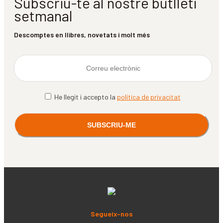
Subscriu-te al nostre butlletí
setmanal
Descomptes en llibres, novetats i molt més
He llegit i accepto la
política de privacitat
Segueix-nos