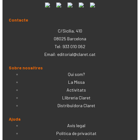
Contacte
C/Sicília, 410
08025 Barcelona
Tel: 933 010 062
Email:
editorial@claret.cat
Sobre nosaltres
Qui som?
La Missa
Activitats
Llibreria Claret
Distribuïdora Claret
Ajuda
Avís legal
Política de privacitat