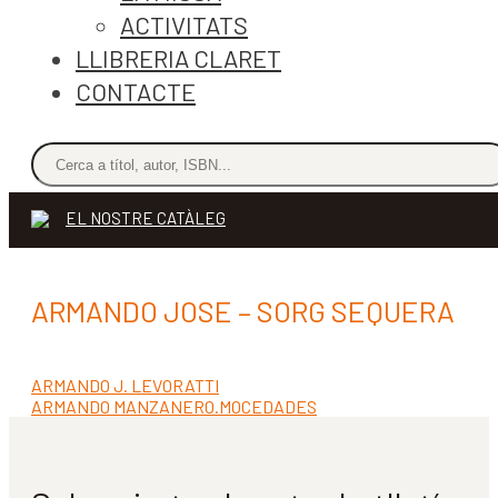
ACTIVITATS
LLIBRERIA CLARET
CONTACTE
EL NOSTRE CATÀLEG
ARMANDO JOSE – SORG SEQUERA
Entrada
ARMANDO J. LEVORATTI
Navegació
anterior:
Pròxima
ARMANDO MANZANERO.MOCEDADES
d'entrades
entrada: