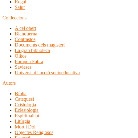
Regal
Salut
Col.leccions
A cel obert
Blanquerna
Contrastos
Documents dels magisteri
La gran biblioteca
Oikos
Pompeu Fabra
Savieses
Universitat i acció socioeducativa
Autors
Bíblia
Catequesi
Cristologia
Eclesiologia
Espiritualitat
Litúrgia
Mort i Dol
Objectes Religiosos
Pastoral