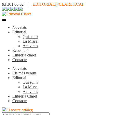
93 301 00 62 |
EDITORIAL@CLARET.CAT
Novetats
Editorial
Qui som?
La Missa
Activitats
Ecoedició
Llibreria claret
Contacte
Novetats
Els més venuts
Editorial
Qui som?
La Missa
Activitats
Llibreria Claret
Contacte
El nostre catàleg