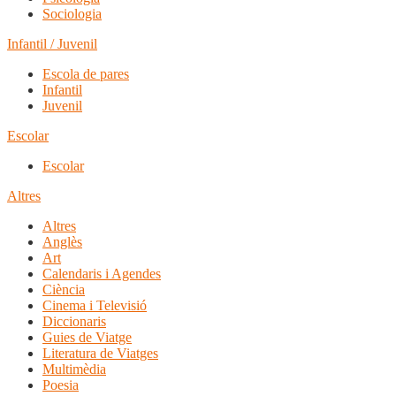
Sociologia
Infantil / Juvenil
Escola de pares
Infantil
Juvenil
Escolar
Escolar
Altres
Altres
Anglès
Art
Calendaris i Agendes
Ciència
Cinema i Televisió
Diccionaris
Guies de Viatge
Literatura de Viatges
Multimèdia
Poesia