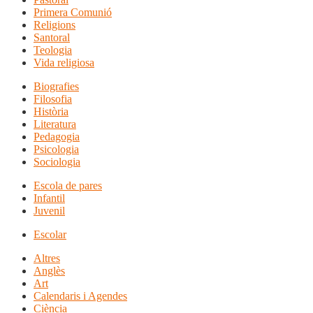
Primera Comunió
Religions
Santoral
Teologia
Vida religiosa
Biografies
Filosofia
Història
Literatura
Pedagogia
Psicologia
Sociologia
Escola de pares
Infantil
Juvenil
Escolar
Altres
Anglès
Art
Calendaris i Agendes
Ciència