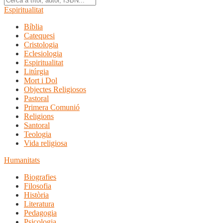
Espiritualitat
Bíblia
Catequesi
Cristologia
Eclesiologia
Espiritualitat
Litúrgia
Mort i Dol
Objectes Religiosos
Pastoral
Primera Comunió
Religions
Santoral
Teologia
Vida religiosa
Humanitats
Biografies
Filosofia
Història
Literatura
Pedagogia
Psicologia