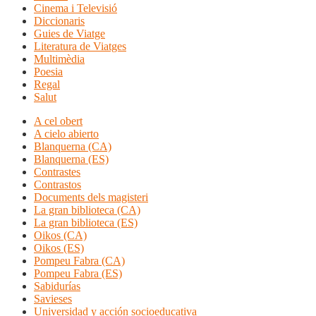
Cinema i Televisió
Diccionaris
Guies de Viatge
Literatura de Viatges
Multimèdia
Poesia
Regal
Salut
A cel obert
A cielo abierto
Blanquerna (CA)
Blanquerna (ES)
Contrastes
Contrastos
Documents dels magisteri
La gran biblioteca (CA)
La gran biblioteca (ES)
Oikos (CA)
Oikos (ES)
Pompeu Fabra (CA)
Pompeu Fabra (ES)
Sabidurías
Savieses
Universidad y acción socioeducativa