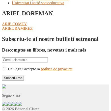
Universitat i acció socioeducativa
ARIEL DORFMAN
Navegació
Entrada
ARIE COMEY
anterior:
Pròxima
ARIEL RAMIREZ
d'entrades
entrada:
Subscriu-te al nostre butlletí setmanal
Descomptes en llibres, novetats i molt més
He llegit i accepto la
política de privacitat
Segueix-nos
© 2026 Editorial Claret