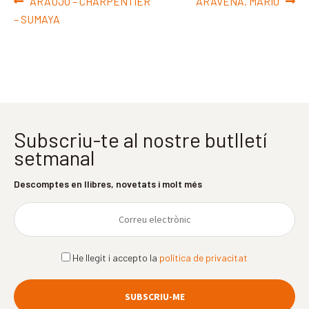
Navegació
Entrada
Pròxima
ARAUJO – CHARPENTIER
ARAVENA. MARIO
d'entrades
anterior:
entrada:
– SUMAYA
Subscriu-te al nostre butlletí
setmanal
Descomptes en llibres, novetats i molt més
He llegit i accepto la
política de privacitat