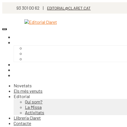
93 301 00 62 |
EDITORIAL@CLARET.CAT
Novetats
Els més venuts
Editorial
Qui som?
La Missa
Activitats
Llibreria Claret
Contacte