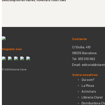
Contacte
C/Sicília, 410
Segueix-nos
08025 Barcelona
Tel: 933 010 062
Email:
editorial@claret
© 2026 Editorial Claret
Sobre nosaltres
Qui som?
La Missa
Activitats
Llibreria Claret
Distribuïdora Cl