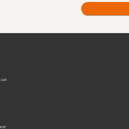
.cat
aret