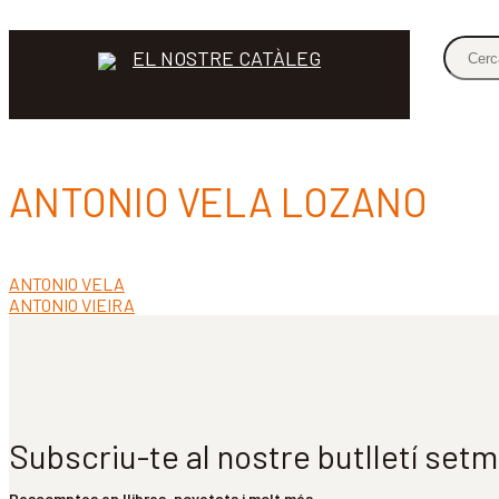
EL NOSTRE CATÀLEG
ANTONIO VELA LOZANO
Entrada
ANTONIO VELA
Navegació
anterior:
Pròxima
ANTONIO VIEIRA
d'entrades
entrada:
Subscriu-te al nostre butlletí set
Descomptes en llibres, novetats i molt més