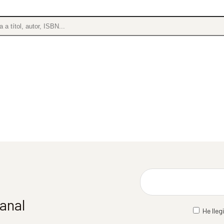
manal
He lleg