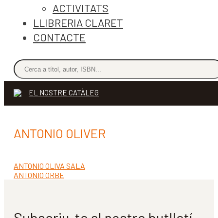
ACTIVITATS
LLIBRERIA CLARET
CONTACTE
EL NOSTRE CATÀLEG
ANTONIO OLIVER
Entrada
ANTONIO OLIVA SALA
Navegació
anterior:
Pròxima
ANTONIO ORBE
d'entrades
entrada:
Subscriu-te al nostre butlletí