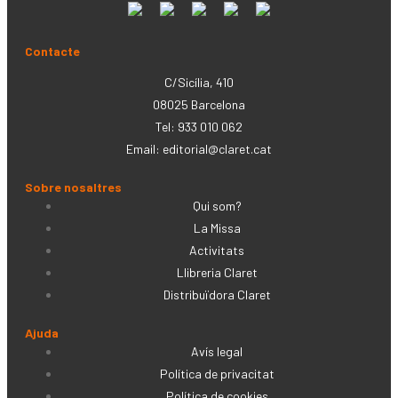
Contacte
C/Sicília, 410
08025 Barcelona
Tel: 933 010 062
Email:
editorial@claret.cat
Sobre nosaltres
Qui som?
La Missa
Activitats
Llibreria Claret
Distribuïdora Claret
Ajuda
Avís legal
Política de privacitat
Política de cookies