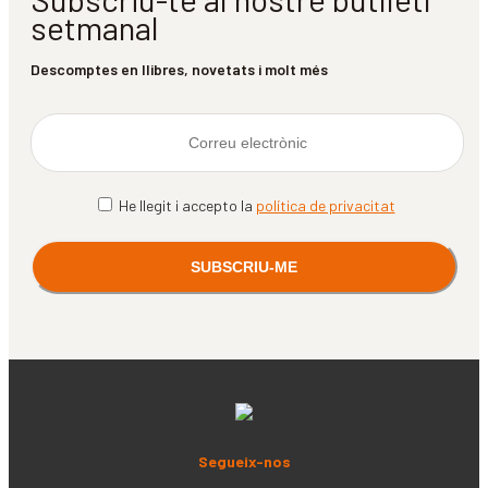
setmanal
Descomptes en llibres, novetats i molt més
He llegit i accepto la
política de privacitat
Segueix-nos