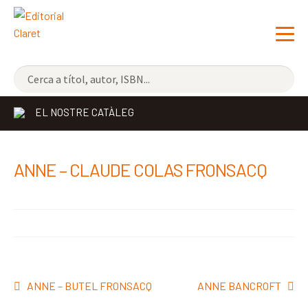
NOVETATS
EL NOSTRE CATÀLEG
ELS MÉS VENUTS
EDITORIAL
Exp
ANNE – CLAUDE COLAS FRONSACQ
el
LLIBRERIA CLARET
me
CONTACTE
sec
Navegació
Entrada
Pròxima
ANNE – BUTEL FRONSACQ
ANNE BANCROFT
d'entrades
anterior:
entrada: