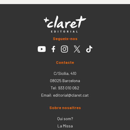
Segueix-nos
Contacte
C/Sicília, 410
08025 Barcelona
Tel: 933 010 062
Email:
editorial@claret.cat
Sobre nosaltres
Qui som?
La Missa