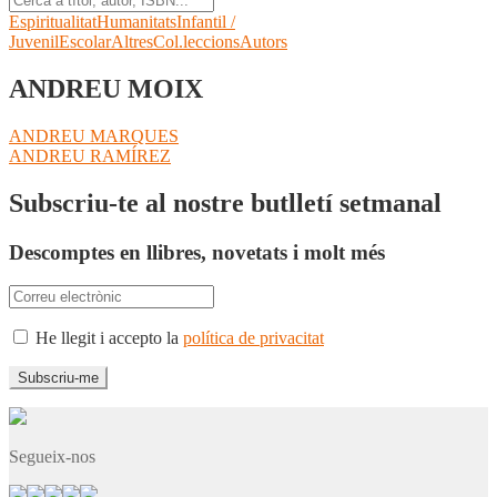
Espiritualitat
Humanitats
Infantil /
Juvenil
Escolar
Altres
Col.leccions
Autors
ANDREU MOIX
Navegació
Entrada
ANDREU MARQUES
anterior:
Pròxima
ANDREU RAMÍREZ
d'entrades
entrada:
Subscriu-te al nostre butlletí setmanal
Descomptes en llibres, novetats i molt més
He llegit i accepto la
política de privacitat
Segueix-nos