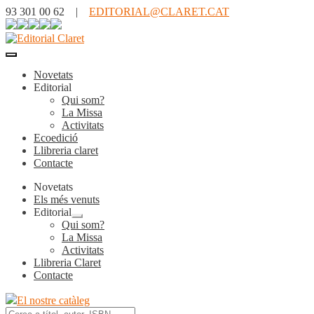
93 301 00 62 |
EDITORIAL@CLARET.CAT
Novetats
Editorial
Qui som?
La Missa
Activitats
Ecoedició
Llibreria claret
Contacte
Novetats
Els més venuts
Editorial
Expandeix
Qui som?
el
La Missa
menú
Activitats
secundari
Llibreria Claret
Contacte
El nostre catàleg