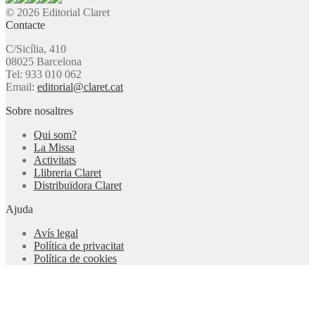
© 2026 Editorial Claret
Contacte
C/Sicília, 410
08025 Barcelona
Tel: 933 010 062
Email:
editorial@claret.cat
Sobre nosaltres
Qui som?
La Missa
Activitats
Llibreria Claret
Distribuïdora Claret
Ajuda
Avís legal
Política de privacitat
Política de cookies