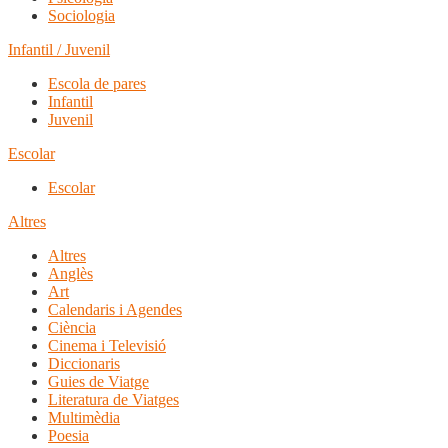
Sociologia
Infantil / Juvenil
Escola de pares
Infantil
Juvenil
Escolar
Escolar
Altres
Altres
Anglès
Art
Calendaris i Agendes
Ciència
Cinema i Televisió
Diccionaris
Guies de Viatge
Literatura de Viatges
Multimèdia
Poesia