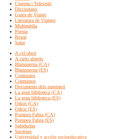
Cinema i Televisió
Diccionaris
Guies de Viatge
Literatura de Viatges
Multimèdia
Poesia
Regal
Salut
A cel obert
A cielo abierto
Blanquerna (CA)
Blanquerna (ES)
Contrastes
Contrastos
Documents dels magisteri
La gran biblioteca (CA)
La gran biblioteca (ES)
Oikos (CA)
Oikos (ES)
Pompeu Fabra (CA)
Pompeu Fabra (ES)
Sabidurías
Savieses
Universidad y acción socioeducativa