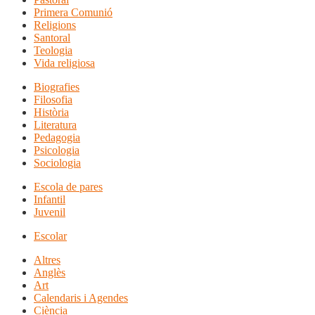
Primera Comunió
Religions
Santoral
Teologia
Vida religiosa
Biografies
Filosofia
Història
Literatura
Pedagogia
Psicologia
Sociologia
Escola de pares
Infantil
Juvenil
Escolar
Altres
Anglès
Art
Calendaris i Agendes
Ciència