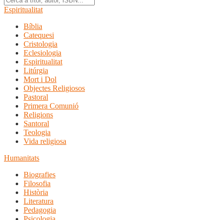
Espiritualitat
Bíblia
Catequesi
Cristologia
Eclesiologia
Espiritualitat
Litúrgia
Mort i Dol
Objectes Religiosos
Pastoral
Primera Comunió
Religions
Santoral
Teologia
Vida religiosa
Humanitats
Biografies
Filosofia
Història
Literatura
Pedagogia
Psicologia