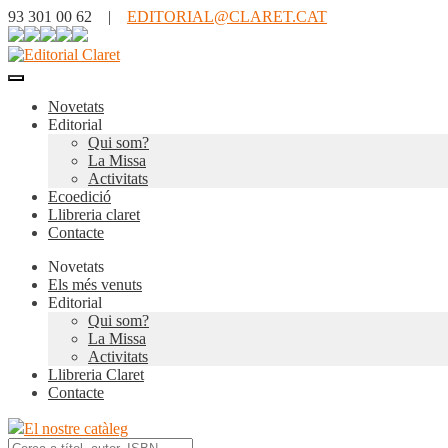
93 301 00 62 |
EDITORIAL@CLARET.CAT
Novetats
Editorial
Qui som?
La Missa
Activitats
Ecoedició
Llibreria claret
Contacte
Novetats
Els més venuts
Editorial
Qui som?
La Missa
Activitats
Llibreria Claret
Contacte
El nostre catàleg