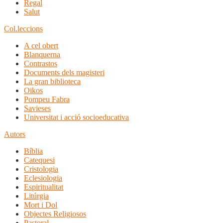
Regal
Salut
Col.leccions
A cel obert
Blanquerna
Contrastos
Documents dels magisteri
La gran biblioteca
Oikos
Pompeu Fabra
Savieses
Universitat i acció socioeducativa
Autors
Bíblia
Catequesi
Cristologia
Eclesiologia
Espiritualitat
Litúrgia
Mort i Dol
Objectes Religiosos
Pastoral