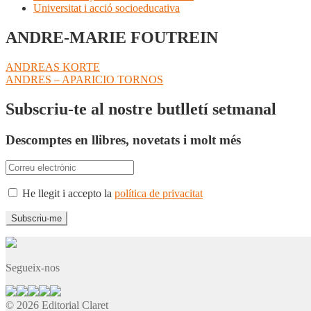
Universitat i acció socioeducativa
ANDRE-MARIE FOUTREIN
Navegació
Entrada
ANDREAS KORTE
anterior:
Pròxima
ANDRES – APARICIO TORNOS
d'entrades
entrada:
Subscriu-te al nostre butlletí setmanal
Descomptes en llibres, novetats i molt més
He llegit i accepto la
política de privacitat
Segueix-nos
© 2026 Editorial Claret