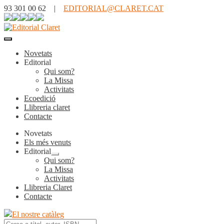
93 301 00 62 |
EDITORIAL@CLARET.CAT
Novetats
Editorial
Qui som?
La Missa
Activitats
Ecoedició
Llibreria claret
Contacte
Novetats
Els més venuts
Editorial
Expandeix
Qui som?
el
La Missa
menú
Activitats
secundari
Llibreria Claret
Contacte
El nostre catàleg