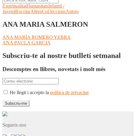
Espiritualitat
Humanitats
Infantil /
Juvenil
Escolar
Altres
Col.leccions
Autors
ANA MARIA SALMERON
Navegació
Entrada
ANA MARÍA ROMERO YEBRA
anterior:
Pròxima
ANA PAULA GARCIA
d'entrades
entrada:
Subscriu-te al nostre butlletí setmanal
Descomptes en llibres, novetats i molt més
He llegit i accepto la
política de privacitat
Segueix-nos