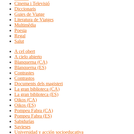
Cinema i Televisió
Diccionaris
Guies de Viatge
Literatura de Viatges
Multimèdia
Poesia
Regal
Salut
A cel obert
A cielo abierto
Blanquerna (CA)
Blanquerna (ES)
Contrastes
Contrastos
Documents dels magisteri
La gran biblioteca (CA)
La gran biblioteca (ES)
Oikos (CA)
Oikos (ES)
Pompeu Fabra (CA)
Pompeu Fabra (ES)
Sabidurías
Savieses
Universidad y acción socioeducativa