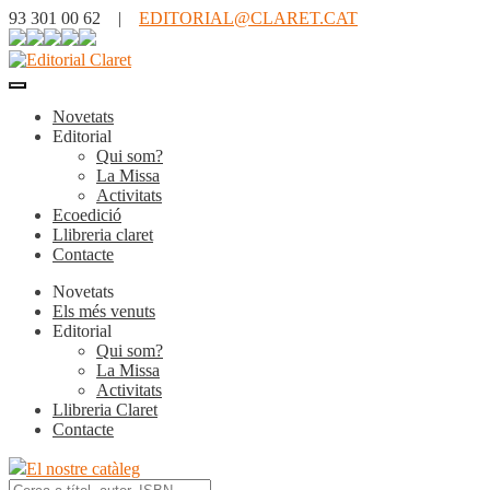
93 301 00 62 |
EDITORIAL@CLARET.CAT
Novetats
Editorial
Qui som?
La Missa
Activitats
Ecoedició
Llibreria claret
Contacte
Novetats
Els més venuts
Editorial
Qui som?
La Missa
Activitats
Llibreria Claret
Contacte
El nostre catàleg