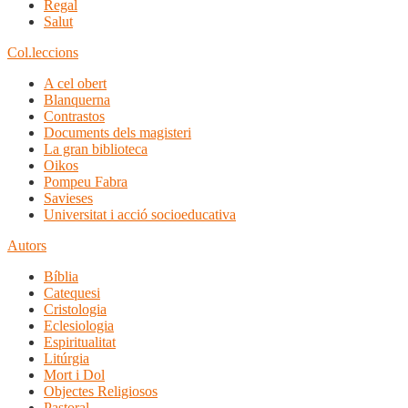
Regal
Salut
Col.leccions
A cel obert
Blanquerna
Contrastos
Documents dels magisteri
La gran biblioteca
Oikos
Pompeu Fabra
Savieses
Universitat i acció socioeducativa
Autors
Bíblia
Catequesi
Cristologia
Eclesiologia
Espiritualitat
Litúrgia
Mort i Dol
Objectes Religiosos
Pastoral