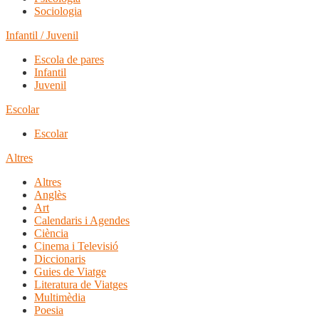
Sociologia
Infantil / Juvenil
Escola de pares
Infantil
Juvenil
Escolar
Escolar
Altres
Altres
Anglès
Art
Calendaris i Agendes
Ciència
Cinema i Televisió
Diccionaris
Guies de Viatge
Literatura de Viatges
Multimèdia
Poesia