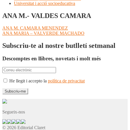
Universitat i acció socioeducativa
ANA M.- VALDES CAMARA
Navegació
Entrada
ANA M. CAMARA MENENDEZ
anterior:
Pròxima
ANA MARIA – VALVERDE MACHADO
d'entrades
entrada:
Subscriu-te al nostre butlletí setmanal
Descomptes en llibres, novetats i molt més
He llegit i accepto la
política de privacitat
Segueix-nos
© 2026 Editorial Claret