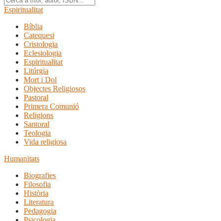
Espiritualitat
Bíblia
Catequesi
Cristologia
Eclesiologia
Espiritualitat
Litúrgia
Mort i Dol
Objectes Religiosos
Pastoral
Primera Comunió
Religions
Santoral
Teologia
Vida religiosa
Humanitats
Biografies
Filosofia
Història
Literatura
Pedagogia
Psicologia