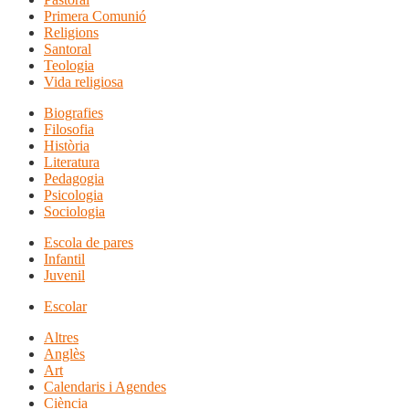
Primera Comunió
Religions
Santoral
Teologia
Vida religiosa
Biografies
Filosofia
Història
Literatura
Pedagogia
Psicologia
Sociologia
Escola de pares
Infantil
Juvenil
Escolar
Altres
Anglès
Art
Calendaris i Agendes
Ciència