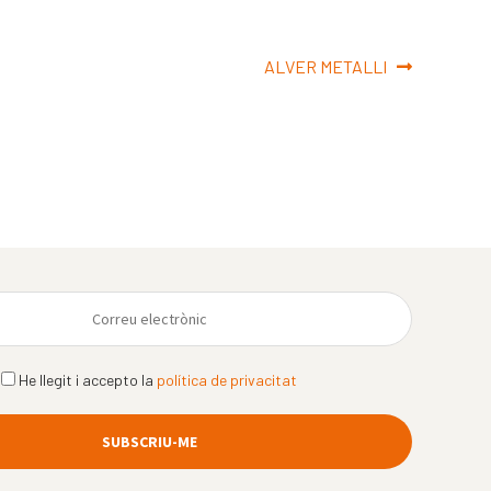
Pròxima
ALVER METALLI
entrada:
He llegit i accepto la
política de privacitat