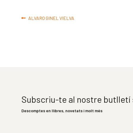
Navegació
Entrada
ALVARO GINEL VIELVA
d'entrades
anterior:
Subscriu-te al nostre butllet
Descomptes en llibres, novetats i molt més