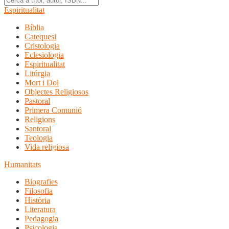
Espiritualitat
Bíblia
Catequesi
Cristologia
Eclesiologia
Espiritualitat
Litúrgia
Mort i Dol
Objectes Religiosos
Pastoral
Primera Comunió
Religions
Santoral
Teologia
Vida religiosa
Humanitats
Biografies
Filosofia
Història
Literatura
Pedagogia
Psicologia