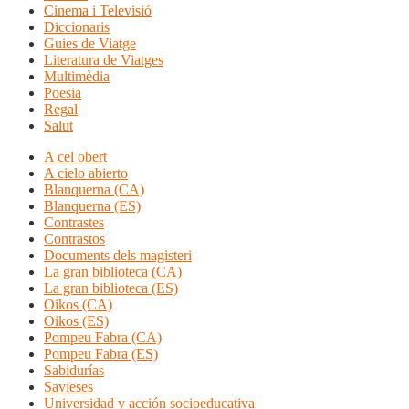
Cinema i Televisió
Diccionaris
Guies de Viatge
Literatura de Viatges
Multimèdia
Poesia
Regal
Salut
A cel obert
A cielo abierto
Blanquerna (CA)
Blanquerna (ES)
Contrastes
Contrastos
Documents dels magisteri
La gran biblioteca (CA)
La gran biblioteca (ES)
Oikos (CA)
Oikos (ES)
Pompeu Fabra (CA)
Pompeu Fabra (ES)
Sabidurías
Savieses
Universidad y acción socioeducativa