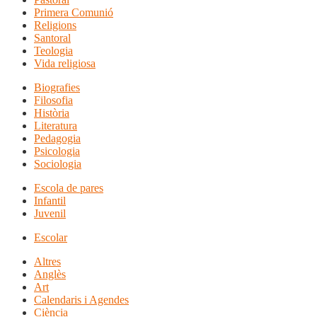
Primera Comunió
Religions
Santoral
Teologia
Vida religiosa
Biografies
Filosofia
Història
Literatura
Pedagogia
Psicologia
Sociologia
Escola de pares
Infantil
Juvenil
Escolar
Altres
Anglès
Art
Calendaris i Agendes
Ciència