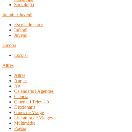
Sociologia
Infantil / Juvenil
Escola de pares
Infantil
Juvenil
Escolar
Escolar
Altres
Altres
Anglès
Art
Calendaris i Agendes
Ciència
Cinema i Televisió
Diccionaris
Guies de Viatge
Literatura de Viatges
Multimèdia
Poesia