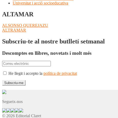
Universitat i acció socioeducativa
ALTAMAR
Navegació
Entrada
ALSONSO QUEREJAZU
anterior:
Pròxima
ALTRAMAR
d'entrades
entrada:
Subscriu-te al nostre butlletí setmanal
Descomptes en llibres, novetats i molt més
He llegit i accepto la
política de privacitat
Segueix-nos
© 2026 Editorial Claret