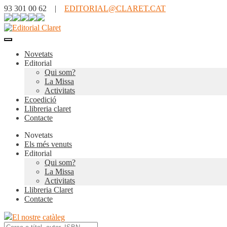
93 301 00 62 |
EDITORIAL@CLARET.CAT
Novetats
Editorial
Qui som?
La Missa
Activitats
Ecoedició
Llibreria claret
Contacte
Novetats
Els més venuts
Editorial
Qui som?
La Missa
Activitats
Llibreria Claret
Contacte
El nostre catàleg