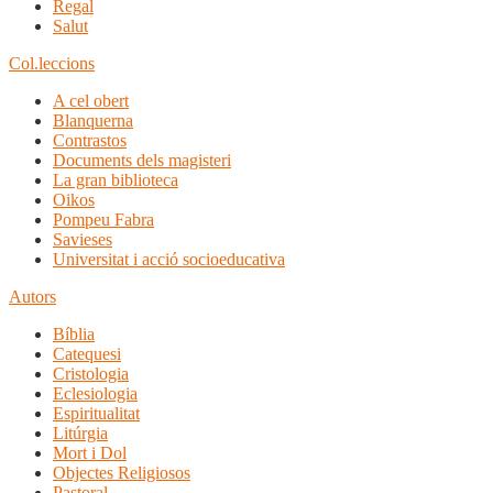
Regal
Salut
Col.leccions
A cel obert
Blanquerna
Contrastos
Documents dels magisteri
La gran biblioteca
Oikos
Pompeu Fabra
Savieses
Universitat i acció socioeducativa
Autors
Bíblia
Catequesi
Cristologia
Eclesiologia
Espiritualitat
Litúrgia
Mort i Dol
Objectes Religiosos
Pastoral