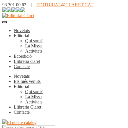
93 301 00 62 |
EDITORIAL@CLARET.CAT
Novetats
Editorial
Qui som?
La Missa
Activitats
Ecoedició
Llibreria claret
Contacte
Novetats
Els més venuts
Editorial
Qui som?
La Missa
Activitats
Llibreria Claret
Contacte
El nostre catàleg