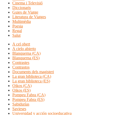
Cinema i Televisió
Diccionaris
Guies de Viatge
Literatura de Viatges
Multimèdia
Poesia
Regal
Salut
A cel obert
A cielo abierto
Blanquerna (CA)
Blanquerna (ES)
Contrastes
Contrastos
Documents dels magisteri
La gran biblioteca (CA)
La gran biblioteca (ES)
Oikos (CA)
Oikos (ES)
Pompeu Fabra (CA)
Pompeu Fabra (ES)
Sabidurías
Savieses
Universidad y acción socioeducativa