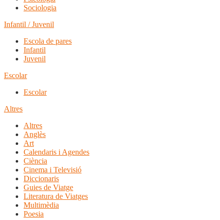
Sociologia
Infantil / Juvenil
Escola de pares
Infantil
Juvenil
Escolar
Escolar
Altres
Altres
Anglès
Art
Calendaris i Agendes
Ciència
Cinema i Televisió
Diccionaris
Guies de Viatge
Literatura de Viatges
Multimèdia
Poesia