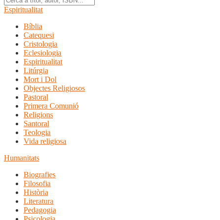
Espiritualitat
Bíblia
Catequesi
Cristologia
Eclesiologia
Espiritualitat
Litúrgia
Mort i Dol
Objectes Religiosos
Pastoral
Primera Comunió
Religions
Santoral
Teologia
Vida religiosa
Humanitats
Biografies
Filosofia
Història
Literatura
Pedagogia
Psicologia