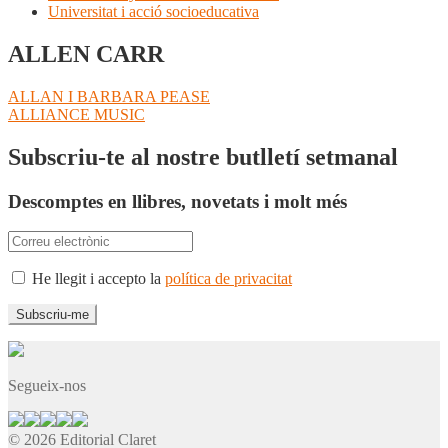
Universitat i acció socioeducativa
ALLEN CARR
Navegació
Entrada
ALLAN I BARBARA PEASE
anterior:
Pròxima
ALLIANCE MUSIC
d'entrades
entrada:
Subscriu-te al nostre butlletí setmanal
Descomptes en llibres, novetats i molt més
He llegit i accepto la
política de privacitat
Segueix-nos
© 2026 Editorial Claret