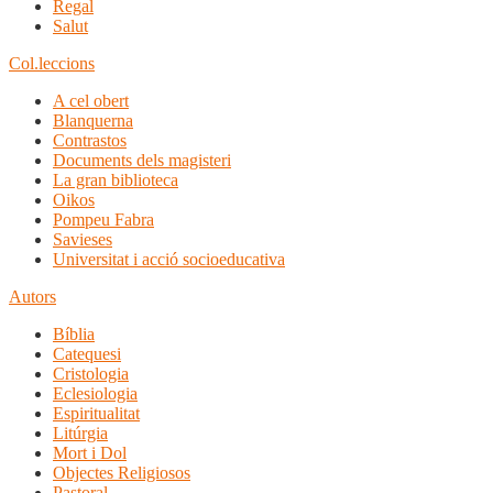
Regal
Salut
Col.leccions
A cel obert
Blanquerna
Contrastos
Documents dels magisteri
La gran biblioteca
Oikos
Pompeu Fabra
Savieses
Universitat i acció socioeducativa
Autors
Bíblia
Catequesi
Cristologia
Eclesiologia
Espiritualitat
Litúrgia
Mort i Dol
Objectes Religiosos
Pastoral