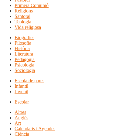
Primera Comunió
Religions
Santoral
Teologia
Vida religiosa
Biografies
Filosofia
Història
Literatura
Pedagogia
Psicologia
Sociologia
Escola de pares
Infantil
Juvenil
Escolar
Altres
Anglès
Art
Calendaris i Agendes
Ciència