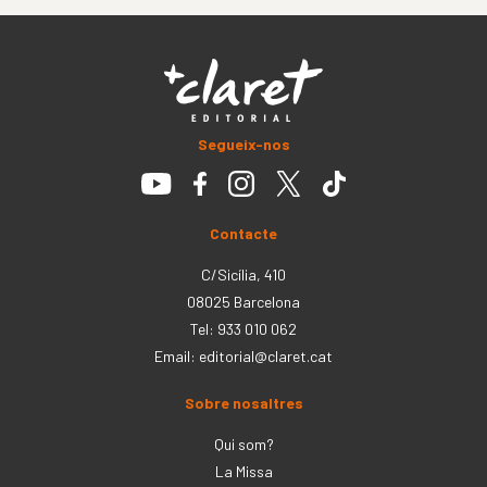
Segueix-nos
Contacte
C/Sicília, 410
08025 Barcelona
Tel: 933 010 062
Email:
editorial@claret.cat
Sobre nosaltres
Qui som?
La Missa