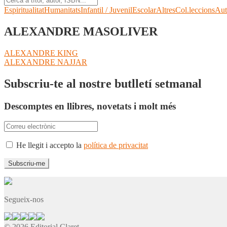
Espiritualitat
Humanitats
Infantil / Juvenil
Escolar
Altres
Col.leccions
Aut
ALEXANDRE MASOLIVER
Navegació
Entrada
ALEXANDRE KING
anterior:
Pròxima
ALEXANDRE NAJJAR
d'entrades
entrada:
Subscriu-te al nostre butlletí setmanal
Descomptes en llibres, novetats i molt més
He llegit i accepto la
política de privacitat
Segueix-nos
© 2026 Editorial Claret