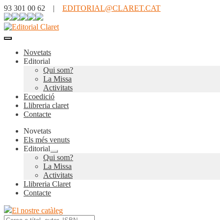
93 301 00 62 |
EDITORIAL@CLARET.CAT
Novetats
Editorial
Qui som?
La Missa
Activitats
Ecoedició
Llibreria claret
Contacte
Novetats
Els més venuts
Editorial
Expandeix
Qui som?
el
La Missa
menú
Activitats
secundari
Llibreria Claret
Contacte
El nostre catàleg