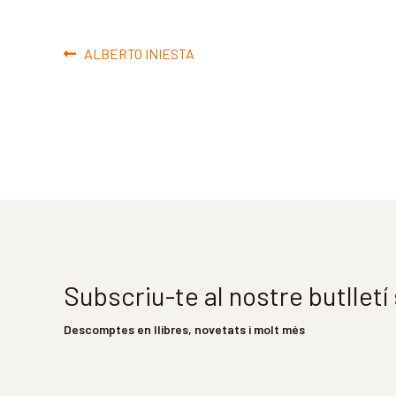
Navegació
Entrada
ALBERTO INIESTA
d'entrades
anterior:
Subscriu-te al nostre butllet
Descomptes en llibres, novetats i molt més