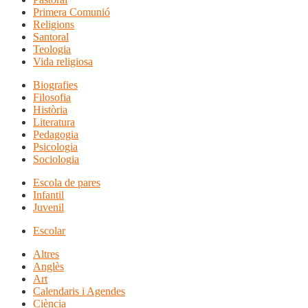
Primera Comunió
Religions
Santoral
Teologia
Vida religiosa
Biografies
Filosofia
Història
Literatura
Pedagogia
Psicologia
Sociologia
Escola de pares
Infantil
Juvenil
Escolar
Altres
Anglès
Art
Calendaris i Agendes
Ciència