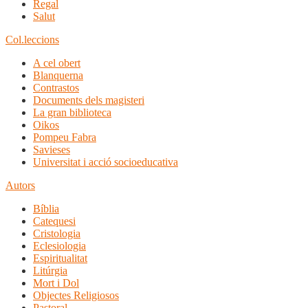
Regal
Salut
Col.leccions
A cel obert
Blanquerna
Contrastos
Documents dels magisteri
La gran biblioteca
Oikos
Pompeu Fabra
Savieses
Universitat i acció socioeducativa
Autors
Bíblia
Catequesi
Cristologia
Eclesiologia
Espiritualitat
Litúrgia
Mort i Dol
Objectes Religiosos
Pastoral