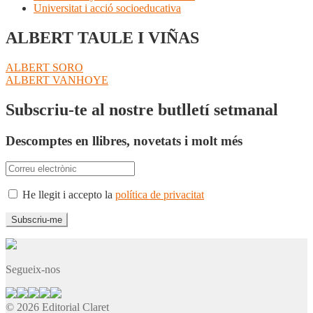
Universitat i acció socioeducativa
ALBERT TAULE I VIÑAS
Navegació
Entrada
ALBERT SORO
anterior:
Pròxima
ALBERT VANHOYE
d'entrades
entrada:
Subscriu-te al nostre butlletí setmanal
Descomptes en llibres, novetats i molt més
He llegit i accepto la
política de privacitat
Segueix-nos
© 2026 Editorial Claret