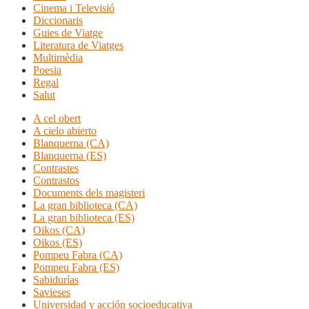
Cinema i Televisió
Diccionaris
Guies de Viatge
Literatura de Viatges
Multimèdia
Poesia
Regal
Salut
A cel obert
A cielo abierto
Blanquerna (CA)
Blanquerna (ES)
Contrastes
Contrastos
Documents dels magisteri
La gran biblioteca (CA)
La gran biblioteca (ES)
Oikos (CA)
Oikos (ES)
Pompeu Fabra (CA)
Pompeu Fabra (ES)
Sabidurías
Savieses
Universidad y acción socioeducativa