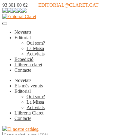
93 301 00 62 |
EDITORIAL@CLARET.CAT
Novetats
Editorial
Qui som?
La Missa
Activitats
Ecoedició
Llibreria claret
Contacte
Novetats
Els més venuts
Editorial
Qui som?
La Missa
Activitats
Llibreria Claret
Contacte
El nostre catàleg