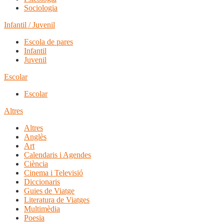
Sociologia
Infantil / Juvenil
Escola de pares
Infantil
Juvenil
Escolar
Escolar
Altres
Altres
Anglès
Art
Calendaris i Agendes
Ciència
Cinema i Televisió
Diccionaris
Guies de Viatge
Literatura de Viatges
Multimèdia
Poesia