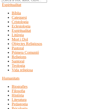
Espiritualitat
Bíblia
Catequesi
Cristologia
Eclesiologia
Espiritualitat
Litúrgia
Mort i Dol
Objectes Religiosos
Pastoral
Primera Comunió
Religions
Santoral
Teologia
Vida religiosa
Humanitats
Biografies
Filosofia
Història
Literatura
Pedagogia
Psicologia