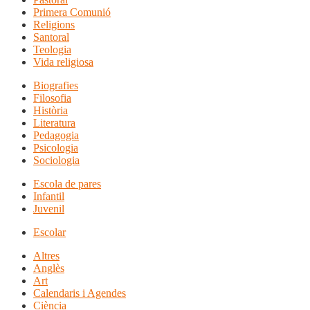
Primera Comunió
Religions
Santoral
Teologia
Vida religiosa
Biografies
Filosofia
Història
Literatura
Pedagogia
Psicologia
Sociologia
Escola de pares
Infantil
Juvenil
Escolar
Altres
Anglès
Art
Calendaris i Agendes
Ciència