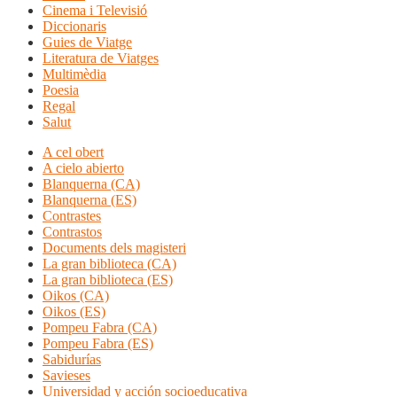
Cinema i Televisió
Diccionaris
Guies de Viatge
Literatura de Viatges
Multimèdia
Poesia
Regal
Salut
A cel obert
A cielo abierto
Blanquerna (CA)
Blanquerna (ES)
Contrastes
Contrastos
Documents dels magisteri
La gran biblioteca (CA)
La gran biblioteca (ES)
Oikos (CA)
Oikos (ES)
Pompeu Fabra (CA)
Pompeu Fabra (ES)
Sabidurías
Savieses
Universidad y acción socioeducativa