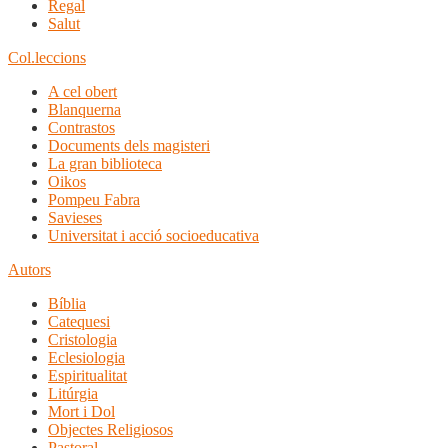
Regal
Salut
Col.leccions
A cel obert
Blanquerna
Contrastos
Documents dels magisteri
La gran biblioteca
Oikos
Pompeu Fabra
Savieses
Universitat i acció socioeducativa
Autors
Bíblia
Catequesi
Cristologia
Eclesiologia
Espiritualitat
Litúrgia
Mort i Dol
Objectes Religiosos
Pastoral