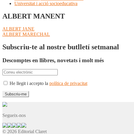
Universitat i acció socioeducativa
ALBERT MANENT
Navegació
Entrada
ALBERT JANE
anterior:
Pròxima
ALBERT MARECHAL
d'entrades
entrada:
Subscriu-te al nostre butlletí setmanal
Descomptes en llibres, novetats i molt més
He llegit i accepto la
política de privacitat
Segueix-nos
© 2026 Editorial Claret