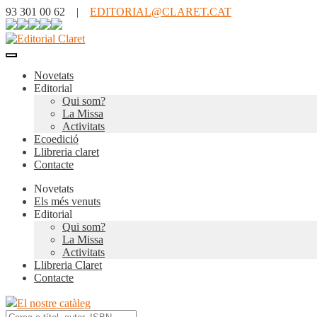
93 301 00 62 |
EDITORIAL@CLARET.CAT
Novetats
Editorial
Qui som?
La Missa
Activitats
Ecoedició
Llibreria claret
Contacte
Novetats
Els més venuts
Editorial
Qui som?
La Missa
Activitats
Llibreria Claret
Contacte
El nostre catàleg