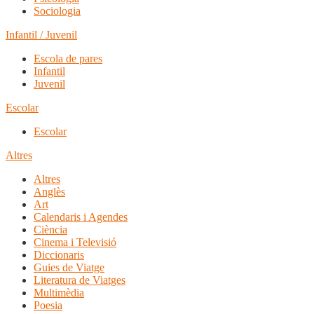
Sociologia
Infantil / Juvenil
Escola de pares
Infantil
Juvenil
Escolar
Escolar
Altres
Altres
Anglès
Art
Calendaris i Agendes
Ciència
Cinema i Televisió
Diccionaris
Guies de Viatge
Literatura de Viatges
Multimèdia
Poesia