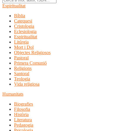
Espiritualitat
Bíblia
Catequesi
Cristologia
Eclesiologia
Espiritualitat
Litúrgia
Mort i Dol
Objectes Religiosos
Pastoral
Primera Comunió
Religions
Santoral
Teologia
Vida religiosa
Humanitats
Biografies
Filosofia
Història
Literatura
Pedagogia
Psicologia