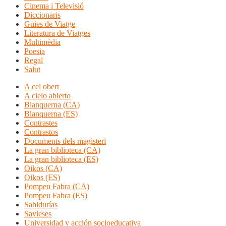
Cinema i Televisió
Diccionaris
Guies de Viatge
Literatura de Viatges
Multimèdia
Poesia
Regal
Salut
A cel obert
A cielo abierto
Blanquerna (CA)
Blanquerna (ES)
Contrastes
Contrastos
Documents dels magisteri
La gran biblioteca (CA)
La gran biblioteca (ES)
Oikos (CA)
Oikos (ES)
Pompeu Fabra (CA)
Pompeu Fabra (ES)
Sabidurías
Savieses
Universidad y acción socioeducativa