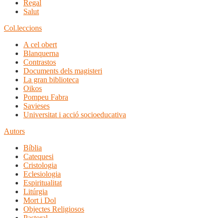
Regal
Salut
Col.leccions
A cel obert
Blanquerna
Contrastos
Documents dels magisteri
La gran biblioteca
Oikos
Pompeu Fabra
Savieses
Universitat i acció socioeducativa
Autors
Bíblia
Catequesi
Cristologia
Eclesiologia
Espiritualitat
Litúrgia
Mort i Dol
Objectes Religiosos
Pastoral