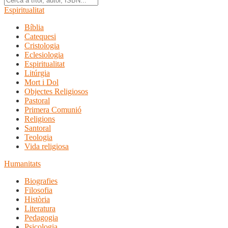
Espiritualitat
Bíblia
Catequesi
Cristologia
Eclesiologia
Espiritualitat
Litúrgia
Mort i Dol
Objectes Religiosos
Pastoral
Primera Comunió
Religions
Santoral
Teologia
Vida religiosa
Humanitats
Biografies
Filosofia
Història
Literatura
Pedagogia
Psicologia