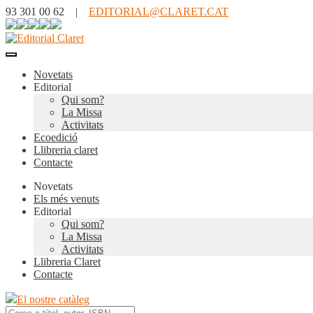
93 301 00 62 |
EDITORIAL@CLARET.CAT
Novetats
Editorial
Qui som?
La Missa
Activitats
Ecoedició
Llibreria claret
Contacte
Novetats
Els més venuts
Editorial
Qui som?
La Missa
Activitats
Llibreria Claret
Contacte
El nostre catàleg