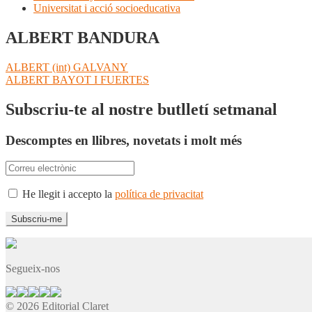
Universitat i acció socioeducativa
ALBERT BANDURA
Navegació
Entrada
ALBERT (int) GALVANY
anterior:
Pròxima
ALBERT BAYOT I FUERTES
d'entrades
entrada:
Subscriu-te al nostre butlletí setmanal
Descomptes en llibres, novetats i molt més
He llegit i accepto la
política de privacitat
Segueix-nos
© 2026 Editorial Claret