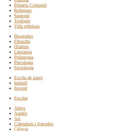
Primera Comunió
Religions
Santoral
Teologia
Vida religiosa
Biografies
Filosofia
Història
Literatura
Pedagogia
Psicologia
Sociologia
Escola de pares
Infantil
Juvenil
Escolar
Altres
Anglès
Art
Calendaris i Agendes
Ciència