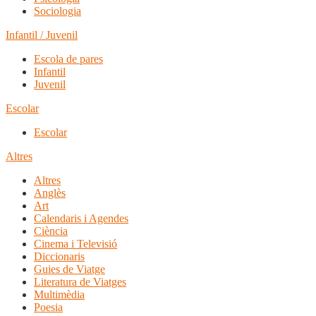
Sociologia
Infantil / Juvenil
Escola de pares
Infantil
Juvenil
Escolar
Escolar
Altres
Altres
Anglès
Art
Calendaris i Agendes
Ciència
Cinema i Televisió
Diccionaris
Guies de Viatge
Literatura de Viatges
Multimèdia
Poesia