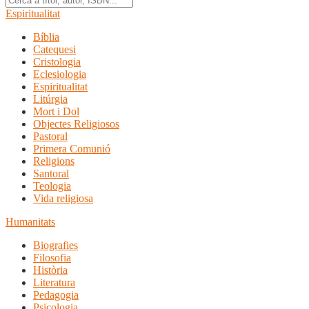
Espiritualitat
Bíblia
Catequesi
Cristologia
Eclesiologia
Espiritualitat
Litúrgia
Mort i Dol
Objectes Religiosos
Pastoral
Primera Comunió
Religions
Santoral
Teologia
Vida religiosa
Humanitats
Biografies
Filosofia
Història
Literatura
Pedagogia
Psicologia