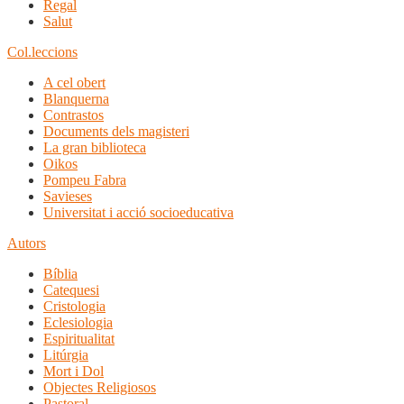
Regal
Salut
Col.leccions
A cel obert
Blanquerna
Contrastos
Documents dels magisteri
La gran biblioteca
Oikos
Pompeu Fabra
Savieses
Universitat i acció socioeducativa
Autors
Bíblia
Catequesi
Cristologia
Eclesiologia
Espiritualitat
Litúrgia
Mort i Dol
Objectes Religiosos
Pastoral