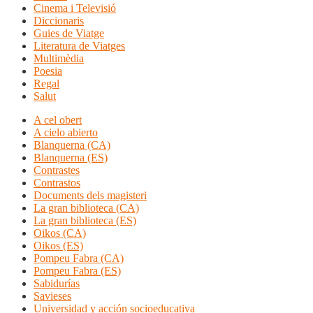
Cinema i Televisió
Diccionaris
Guies de Viatge
Literatura de Viatges
Multimèdia
Poesia
Regal
Salut
A cel obert
A cielo abierto
Blanquerna (CA)
Blanquerna (ES)
Contrastes
Contrastos
Documents dels magisteri
La gran biblioteca (CA)
La gran biblioteca (ES)
Oikos (CA)
Oikos (ES)
Pompeu Fabra (CA)
Pompeu Fabra (ES)
Sabidurías
Savieses
Universidad y acción socioeducativa