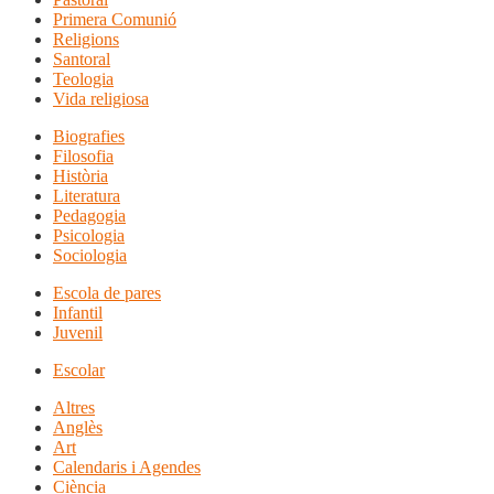
Primera Comunió
Religions
Santoral
Teologia
Vida religiosa
Biografies
Filosofia
Història
Literatura
Pedagogia
Psicologia
Sociologia
Escola de pares
Infantil
Juvenil
Escolar
Altres
Anglès
Art
Calendaris i Agendes
Ciència