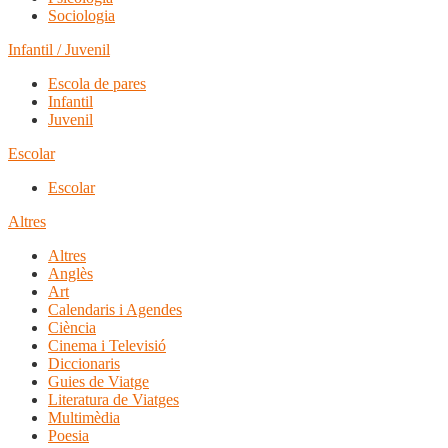
Sociologia
Infantil / Juvenil
Escola de pares
Infantil
Juvenil
Escolar
Escolar
Altres
Altres
Anglès
Art
Calendaris i Agendes
Ciència
Cinema i Televisió
Diccionaris
Guies de Viatge
Literatura de Viatges
Multimèdia
Poesia