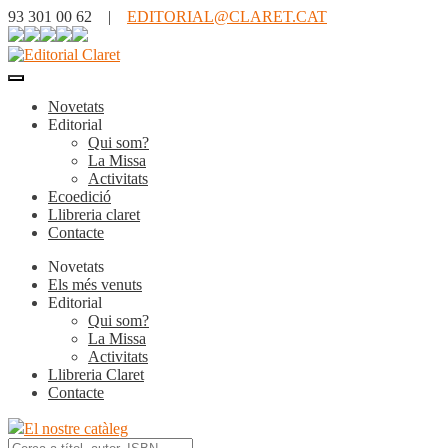
93 301 00 62 |
EDITORIAL@CLARET.CAT
Novetats
Editorial
Qui som?
La Missa
Activitats
Ecoedició
Llibreria claret
Contacte
Novetats
Els més venuts
Editorial
Qui som?
La Missa
Activitats
Llibreria Claret
Contacte
El nostre catàleg