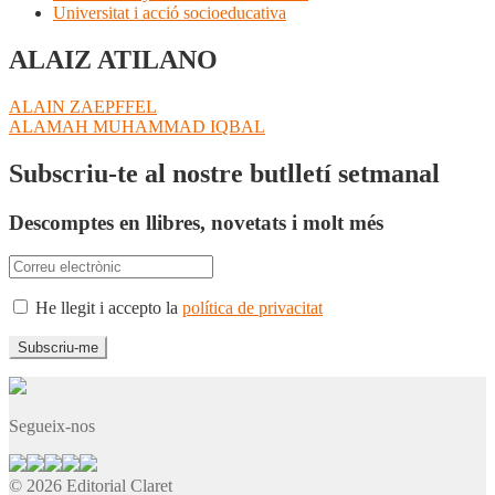
Universitat i acció socioeducativa
ALAIZ ATILANO
Navegació
Entrada
ALAIN ZAEPFFEL
anterior:
Pròxima
ALAMAH MUHAMMAD IQBAL
d'entrades
entrada:
Subscriu-te al nostre butlletí setmanal
Descomptes en llibres, novetats i molt més
He llegit i accepto la
política de privacitat
Segueix-nos
© 2026 Editorial Claret