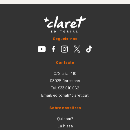
Segueix-nos
Contacte
C/Sicília, 410
08025 Barcelona
Tel: 933 010 062
Email:
editorial@claret.cat
Sobre nosaltres
Qui som?
La Missa